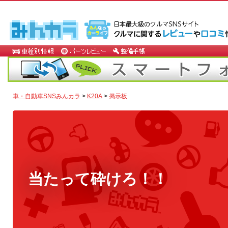
車・自動車SNSみんカラ
>
K20A
>
掲示板
当たって砕けろ！！