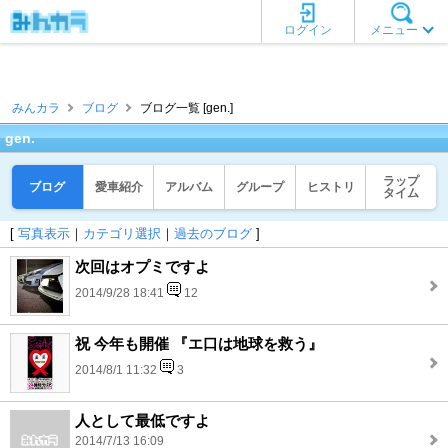
ログイン
メニュー
みんカラ
ブログ
ブログ一覧 [gen.]
gen.
ラップ
ブログ
愛車紹介
アルバム
グループ
ヒストリ
タイム
[
写真表示
｜
カテゴリ選択
｜
過去のブログ
]
次回はオプミですよ
2014/9/28 18:41
12
祝 今年も開催 『エ口は地球を救う』
2014/8/1 11:32
3
人として最低ですよ
2014/7/13 16:09