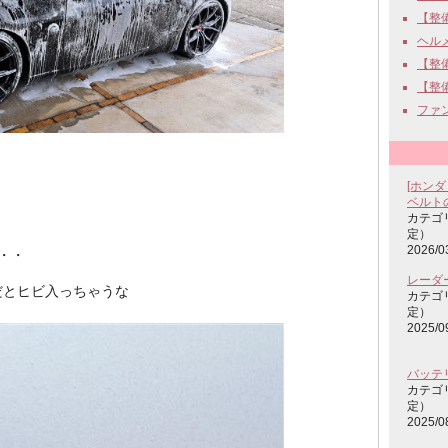
【整備
ヘルメッ
【整備
【整備
ファン
[ホンダ
ベルト
カテゴ
定）
2026/0
・・
レーダ
だとヒビ入っちゃうな
カテゴ
定）
2025/0
バッテ
カテゴ
定）
2025/0