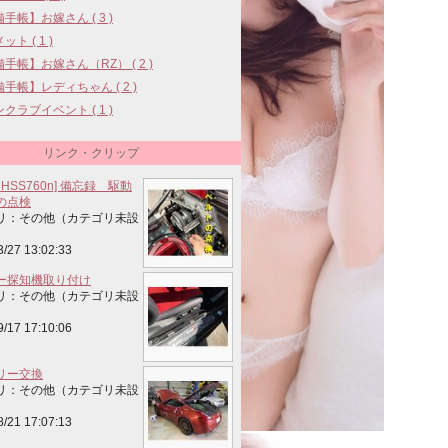
手帳】お嫁さん ( 3 )
ト ( 1 )
手帳】お嫁さん（RZ） ( 2 )
手帳】レディちゃん ( 2 )
クラブイベント ( 1 )
リンク・クリップ
 HSS760n] 備忘録 駆動
の点検
リ：その他（カテゴリ未設
3/27 13:02:33
ー探知機取り付け
リ：その他（カテゴリ未設
9/17 17:10:06
リー交換
リ：その他（カテゴリ未設
8/21 17:07:13