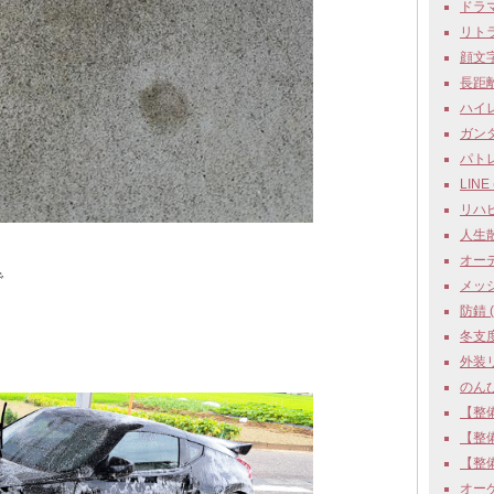
ドラマ 
リトラの
顔文字Ｄ
長距離
ハイレゾ
ガンダム
パトレ
LINE (
リハビリ
人生散
オーデ
で
メッシ
防錆 ( 
冬支度 
外装リ
のんびり
【整備
【整備
【整備
オーケ