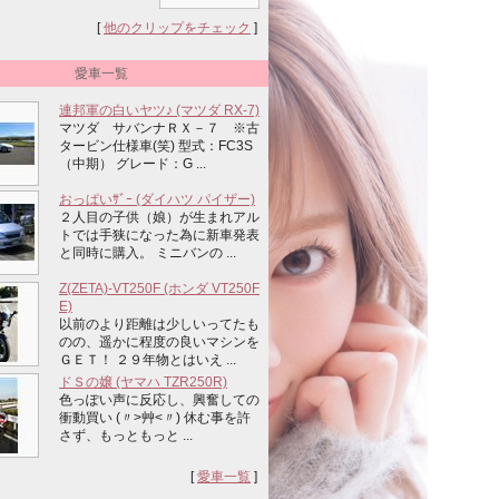
[
他のクリップをチェック
]
愛車一覧
連邦軍の白いヤツ♪ (マツダ RX-7)
マツダ サバンナＲＸ－７ ※古
タービン仕様車(笑) 型式：FC3S
（中期） グレード：G ...
おっぱいｻﾞｰ (ダイハツ パイザー)
２人目の子供（娘）が生まれアル
トでは手狭になった為に新車発表
と同時に購入。 ミニバンの ...
Z(ZETA)-VT250F (ホンダ VT250F
E)
以前のより距離は少しいってたも
のの、遥かに程度の良いマシンを
ＧＥＴ！ ２９年物とはいえ ...
ドＳの嬢 (ヤマハ TZR250R)
色っぽい声に反応し、興奮しての
衝動買い (〃>艸<〃) 休む事を許
さず、もっともっと ...
[
愛車一覧
]