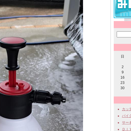
日
2
9
16
23
30
カッテ
バイク 
サーキッ
ＤＩＹ 