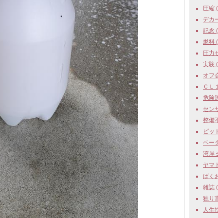
圧縮 ( 
デカール
記念 ( 
燃料 ( 
圧力セ
実験 ( 
オフ会 
ＣＬ１ 
危険運転
センサ
整備不良
ピット 
ベータ 
湾岸ミ
ヤマト 
ばくおん
雑誌 ( 
独り言 
人生捨