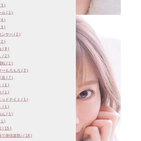
3 )
 ( 1 )
4 )
3 )
ンサー ( 2 )
2 )
( 9 )
( 2 )
 ( 1 )
ーもろもろ ( 3 )
 ( 7 )
( 1 )
( 1 )
ッドナイト ( 1 )
( 1 )
 ( 1 )
1 )
( 15 )
て身倶楽部♪ ( 18 )