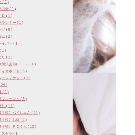
( 2 )
会 ( 1 )
 ( 1 )
ランナー ( 1 )
 ( 9 )
 ( 2 )
イバー ( 1 )
 1 )
 ( 2 )
財倶楽部(ーー;) ( 34 )
ィオボード ( 6 )
ュジャケット ( 1 )
29 )
( 8 )
フレッシュ ( 5 )
 ( 11 )
手帳】パイちゃん ( 22 )
手帳】お嬢 ( 2 )
手帳】ＦＣくん ( 13 )
ストラ ( 1 )