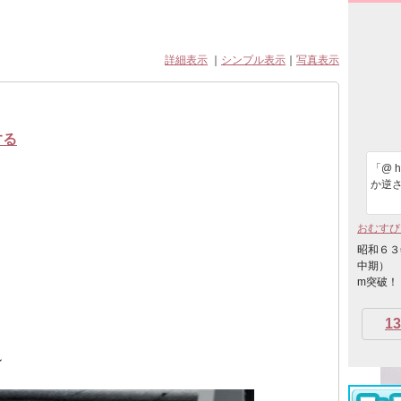
詳細表示
｜
シンプル表示
｜
写真表示
する
「@ 
か逆
おむすび
昭和６３
中期） ワ
m突破！
13
ン