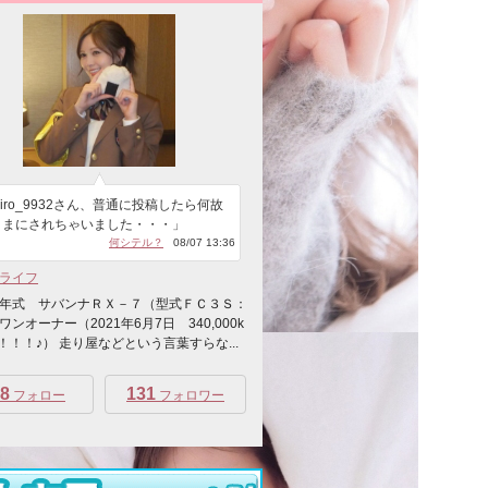
hiro_9932さん、普通に投稿したら何故
さまにされちゃいました・・・」
何シテル？
08/07 13:36
ライフ
年式 サバンナＲＸ－７（型式ＦＣ３Ｓ：
ンオーナー（2021年6月7日 340,000k
！！！♪） 走り屋などという言葉すらな...
8
131
フォロー
フォロワー