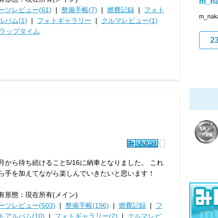
m_na
ーツレビュー(61)
|
整備手帳(7)
|
燃費記録
|
フォト
m_na
ルバム(1)
|
フォトギャラリー
|
クルマレビュー(1)
ラップタイム
2
月から待ち続けること5/16に納車となりました。 これ
ら手を加えてながら楽しんでいきたいと思います！
有形態：現在所有(メイン)
ーツレビュー(503)
|
整備手帳(196)
|
燃費記録
|
フ
トアルバム(10)
|
フォトギャラリー(2)
|
クルマレビ