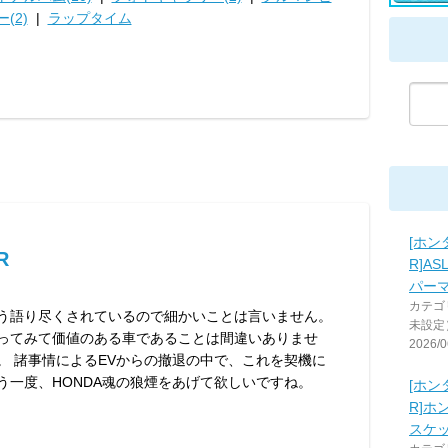
(2)
|
ラップタイム
[ホン
R
R]A
パー
カテゴ
う語り尽くされているので細かいことは言いません。
未設定
ってみて価値のある車であることは間違いありませ
2026/0
。 諸事情によるEVからの撤退の中で、これを契機に
う一度、HONDA魂の狼煙をあげて欲しいですね。
[ホン
R]ホ
スケ