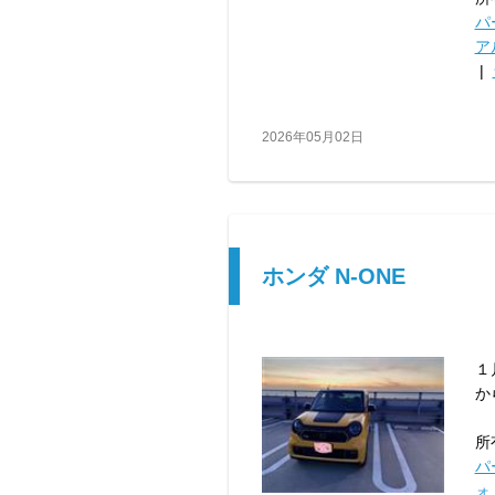
パ
ア
|
2026年05月02日
ホンダ N-ONE
１
か
所
パ
ォ