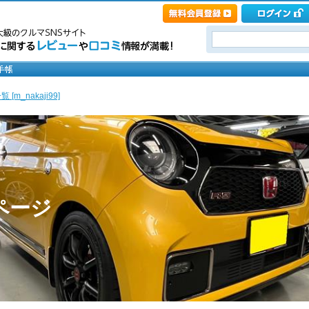
 [m_nakaji99]
のページ