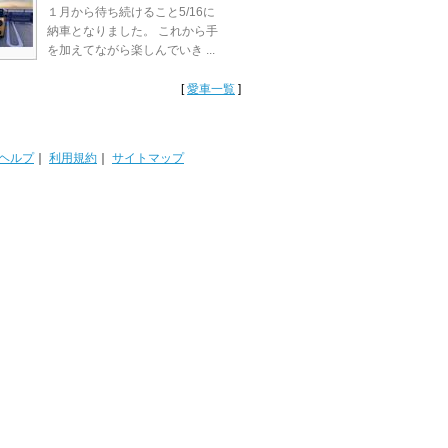
１月から待ち続けること5/16に
納車となりました。 これから手
を加えてながら楽しんでいき ...
[
愛車一覧
]
ヘルプ
｜
利用規約
｜
サイトマップ