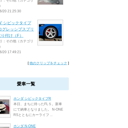
リ：その他（カテゴリ
）
6/20 21:25:30
ダ シビックタイプ
プログレッシブスプリ
取り付け（F）
リ：その他（カテゴリ
）
6/20 17:49:21
[
他のクリップをチェック
]
愛車一覧
ホンダ シビックタイプR
本日、まちに待ったFL５。新車
にて納車となりました。 N-ONE
RSとともにカーライフ ...
ホンダ N-ONE