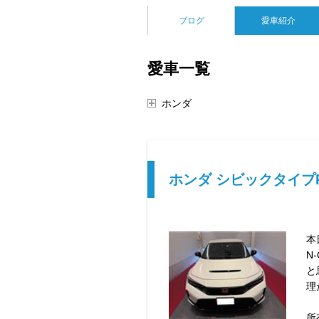
ブログ
愛車紹介
愛車一覧
ホンダ
ホンダ シビックタイプ
本
N
と
理
所