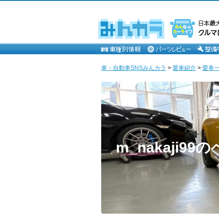
車・自動車SNSみんカラ
>
愛車紹介
>
愛車一覧
m_nakaji99