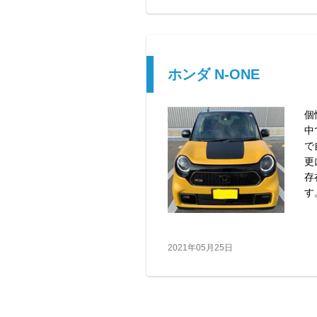
ホンダ N-ONE
個
中
で
更
存
す
2021年05月25日