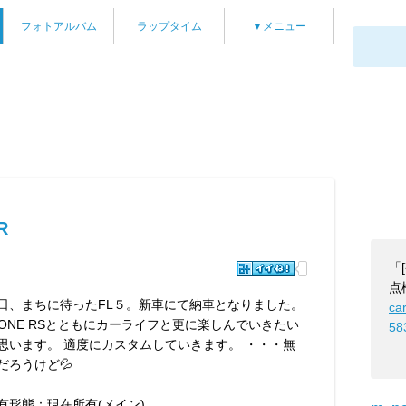
フォトアルバム
ラップタイム
▼メニュー
R
「
点
日、まちに待ったFL５。新車にて納車となりました。
ca
-ONE RSとともにカーライフと更に楽しんでいきたい
58
思います。 適度にカスタムしていきます。 ・・・無
だろうけど💦
有形態：現在所有(メイン)