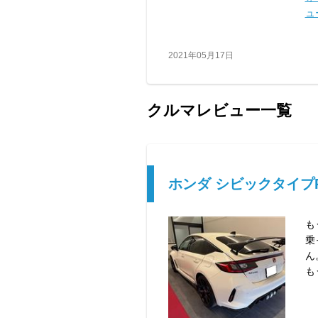
ュー
2021年05月17日
クルマレビュー一覧
ホンダ シビックタイプ
も
乗
ん
も