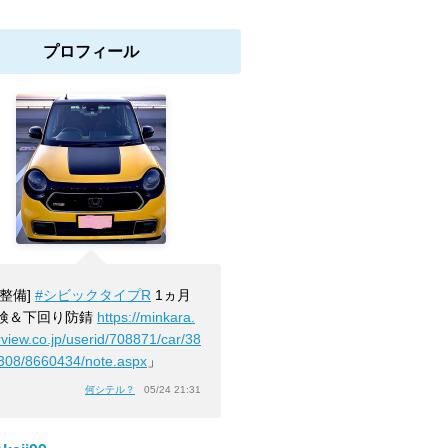
プロフィール
[整備]
#シビックタイプR
1ヵ月
検＆下回り防錆
https://minkara.
rview.co.jp/userid/708871/car/38
308/8660434/note.aspx
」
何シテル？
05/24 21:31