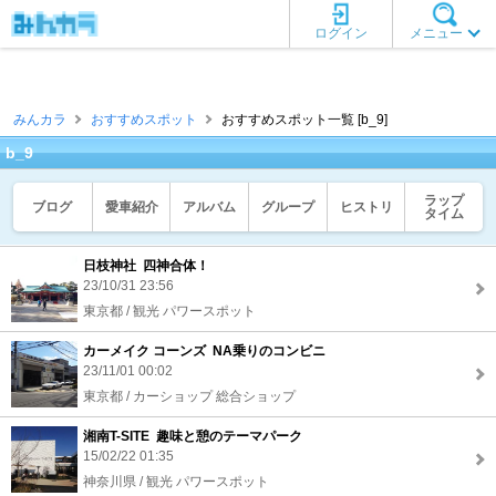
ログイン
メニュー
みんカラ
おすすめスポット
おすすめスポット一覧 [b_9]
b_9
ラップ
ブログ
愛車紹介
アルバム
グループ
ヒストリ
タイム
日枝神社 四神合体！
23/10/31 23:56
東京都 / 観光 パワースポット
カーメイク コーンズ NA乗りのコンビニ
23/11/01 00:02
東京都 / カーショップ 総合ショップ
湘南T-SITE 趣味と憩のテーマパーク
15/02/22 01:35
神奈川県 / 観光 パワースポット