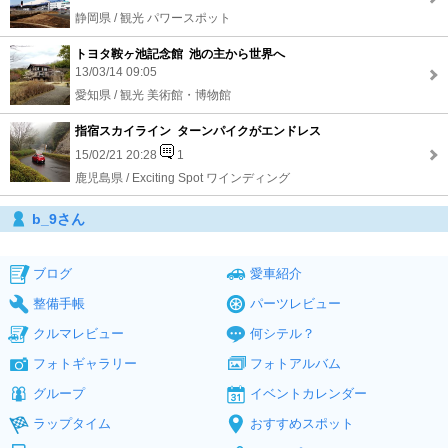
静岡県 / 観光 パワースポット
トヨタ鞍ヶ池記念館 池の主から世界へ
13/03/14 09:05
愛知県 / 観光 美術館・博物館
指宿スカイライン ターンパイクがエンドレス
15/02/21 20:28
1
鹿児島県 / Exciting Spot ワインディング
b_9さん
ブログ
愛車紹介
整備手帳
パーツレビュー
クルマレビュー
何シテル？
フォトギャラリー
フォトアルバム
グループ
イベントカレンダー
ラップタイム
おすすめスポット