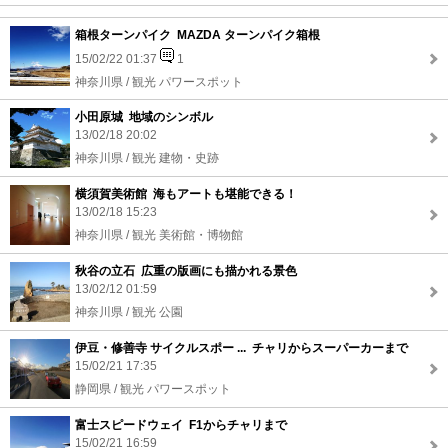
箱根ターンパイク MAZDA ターンパイク箱根
15/02/22 01:37
1
神奈川県 / 観光 パワースポット
小田原城 地域のシンボル
13/02/18 20:02
神奈川県 / 観光 建物・史跡
横須賀美術館 海もアートも堪能できる！
13/02/18 15:23
神奈川県 / 観光 美術館・博物館
秋谷の立石 広重の版画にも描かれる景色
13/02/12 01:59
神奈川県 / 観光 公園
伊豆・修善寺 サイクルスポー ... チャリからスーパーカーまで
15/02/21 17:35
静岡県 / 観光 パワースポット
富士スピードウェイ F1からチャリまで
15/02/21 16:59