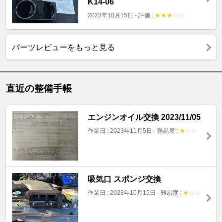
K14-06
2023年10月15日
-
評価 :
★
★
★
☆
☆
パーツレビューをもっと見る
直近の整備手帳
エンジンオイル交換 2023/11/05
作業日 : 2023年11月5日
-
難易度 :
★
☆
☆
吸気口 スポンジ交換
作業日 : 2023年10月15日
-
難易度 :
★
☆
☆