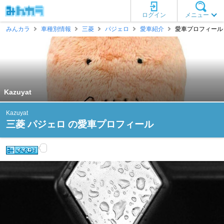
ログイン
メニュー
みんカラ
車種別情報
三菱
パジェロ
愛車紹介
愛車プロフィール [K
Kazuyat
Kazuyat
三菱 パジェロ の愛車プロフィール