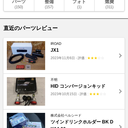
パーツ
整備
フォト
燃費
(150)
(157)
(1)
(311)
直近のパーツレビュー
IROAD
JX1
2023年11月6日
-
評価 :
★
★
★
☆
☆
不明
HID コンバージョンキッド
2023年10月15日
-
評価 :
★
★
★
☆
☆
株式会社ペルシード
ツインドリンクホルダー BK D