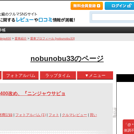
Ninja400
>
愛車紹介
>
愛車プロフィール [nobunobu33]
nobunobu33のページ
フォトアルバム
ラップタイム
▼メニュー
リ君400改め、『ニンジャウサピョ
燃費記録
|
フォトアルバム (1)
|
フォト
|
クルマレビュー
|
買い
「@＊
体調