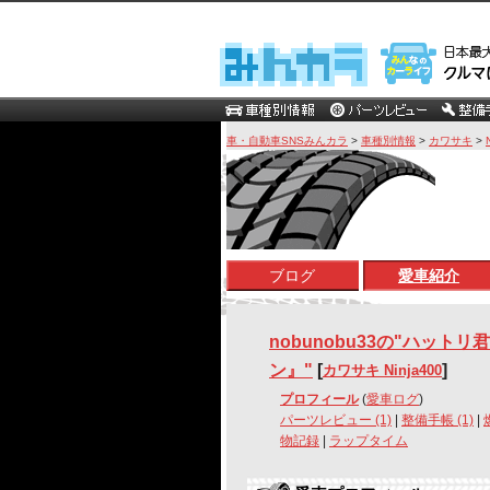
車・自動車SNSみんカラ
>
車種別情報
>
カワサキ
>
ブログ
愛車紹介
nobunobu33の"ハット
ン』"
[
]
カワサキ Ninja400
プロフィール
(
愛車ログ
)
パーツレビュー (1)
|
整備手帳 (1)
|
物記録
|
ラップタイム