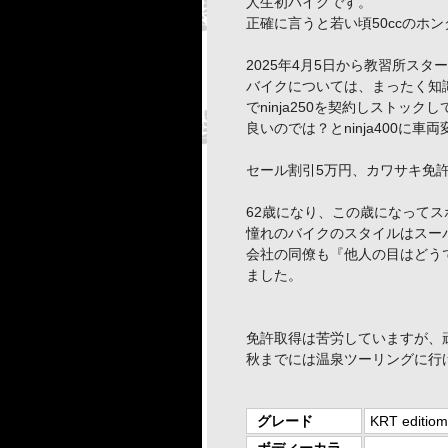
人生初バイクです。
正確に言うと若い頃50ccのホ
2025年4月5日から教習所ス
バイクについては、まったく知
でninja250を契約しストッ
良いのでは？とninja400に
セール割引5万円、カワサキ免
62歳になり、この歳になって
憧れのバイクのスタイルはスーパ
会社の同僚も『他人の目はどう
ました。
免許取得は苦労していますが、
秋までには温泉ツーリングに行
グレード
KRT editiom