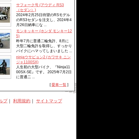
サフォーク号 (アウディ RS3
（セダン）)
2024年2月25日待望のRSモデル
のRS3セダンを注文し、2024年4
月26日納車にな ...
モンキッキー (ホンダ モンキー12
5)
昨年7月に普通二輪免許、8月に
大型二輪免許を取得し、すっかり
バイクにハマってしまいました ...
ninjaウサピョン2 (カワサキ ニン
ジャ1100SX)
人生初の大型バイク、『Ninja11
00SX-SE』です。 2025年7月2日
に普通二 ...
[
愛車一覧
]
ルプ
｜
利用規約
｜
サイトマップ