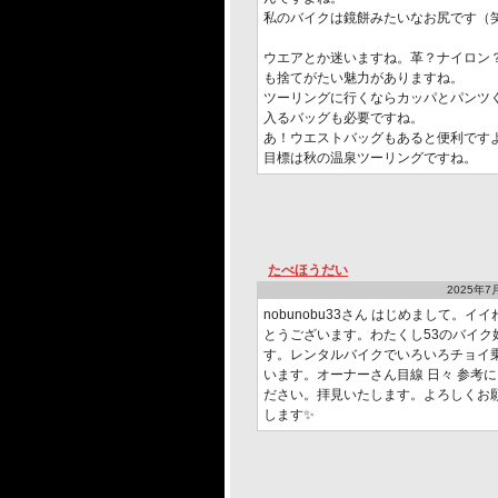
私のバイクは鏡餅みたいなお尻です（
ウエアとか迷いますね。革？ナイロン
も捨てがたい魅力がありますね。
ツーリングに行くならカッパとパンツ
入るバッグも必要ですね。
あ！ウエストバッグもあると便利です
目標は秋の温泉ツーリングですね。
たべほうだい
2025年7月
nobunobu33さん はじめまして。イイ
とうございます。わたくし53のバイク
す。レンタルバイクでいろいろチョイ
います。オーナーさん目線 日々 参考
ださい。拝見いたします。よろしくお
します✨