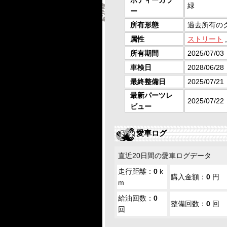
ボディーカラ
緑
ー
所有形態
過去所有の
属性
ストリート
所有期間
2025/07/03
車検日
2028/06/28
最終整備日
2025/07/21
最新パーツレ
2025/07/22
ビュー
愛車ログ
直近20日間の愛車ログデータ
走行距離：
0
k
購入金額：
0
円
m
給油回数：
0
整備回数：
0
回
回