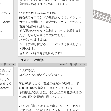
笑
身の程をわきまえて250にしました。
？どちら
ウェアも色々あるんですね。
白石のライコランドの店員さんには、インナー
くらいは
ガードを着用して、普段のジャケットやパンツ
着用を勧められました。
よ。
でも革のジャケットは欲しいです。試着しまし
たが、なかなか重くて大変でした。
バックいりますよね。
シートに縛り付けるシートバックは購入しよう
と思います。
色々アドバイスをお願いします‼️
コメントへの返答
21日 17:05
2025年7月21日 17:18
ね ありが
こんにちは。
好きで
コメントありがとうございます。
乗りして
にさせてく
私は62歳にして、普通二輪免許を取得し、早々
願いいた
にninja 400を購入して楽しんでおります。
予想以上の楽しさに、今は大型二輪免許取得の
ために再び教習所に通っています。
バイクに関してはまるで素人でまったくわから
ずですが、どうぞよろしくお願いいたします。