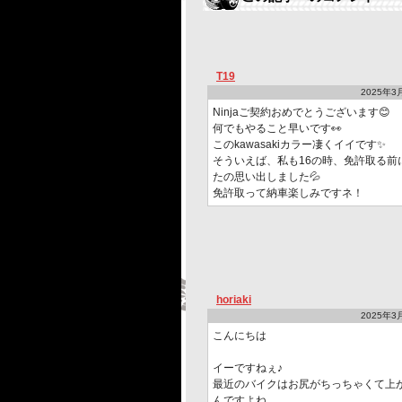
T19
2025年3月
Ninjaご契約おめでとうございます😊
何でもやること早いです👀
このkawasakiカラー凄くイイです✨
そういえば、私も16の時、免許取る前
たの思い出しました💦
免許取って納車楽しみですネ！
horiaki
2025年3月
こんにちは
イーですねぇ♪
最近のバイクはお尻がちっちゃくて上
んですよね。