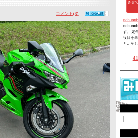
させ
コメント(3)
nobuno
nobun
す。 定
役目を果
と…そして
4