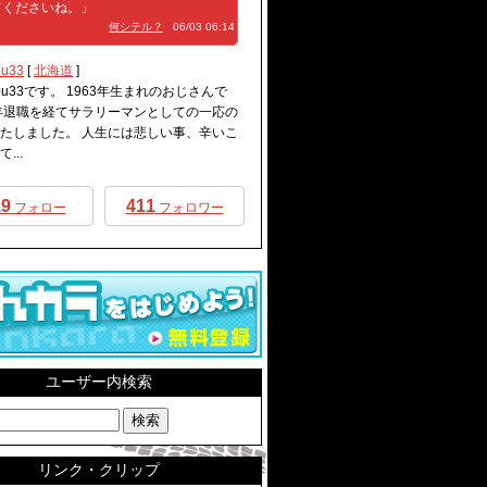
てくださいね。」
何シテル？
06/03 06:14
bu33
[
北海道
]
obu33です。 1963年生まれのおじさんで
年退職を経てサラリーマンとしての一応の
たしました。 人生には悲しい事、辛いこ
...
19
411
フォロー
フォロワー
ユーザー内検索
リンク・クリップ