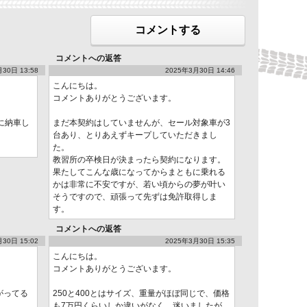
コメントする
コメントへの返答
30日 13:58
2025年3月30日 14:46
こんにちは。
コメントありがとうございます。
に納車し
まだ本契約はしていませんが、セール対象車が3
台あり、とりあえずキープしていただきまし
た。
教習所の卒検日が決まったら契約になります。
果たしてこんな歳になってからまともに乗れる
かは非常に不安ですが、若い頃からの夢が叶い
そうですので、頑張って先ずは免許取得しま
す。
コメントへの返答
30日 15:02
2025年3月30日 15:35
こんにちは。
コメントありがとうございます。
がってる
250と400とはサイズ、重量がほぼ同じで、価格
も7万円くらいしか違いがなく、迷いましたが、