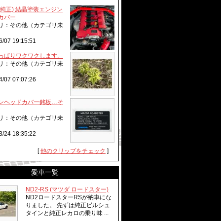
(純正) 結晶塗装エンジン
カバー
リ：その他（カテゴリ未
6/07 19:15:51
っぱりワクワクします。
リ：その他（カテゴリ未
4/07 07:07:26
ンヘッドカバー銘板…そ
リ：その他（カテゴリ未
3/24 18:35:22
[
他のクリップをチェック
]
愛車一覧
ND2-RS (マツダ ロードスター)
ND2ロードスターRSが納車にな
りました。 先ずは純正ビルシュ
タインと純正レカロの乗り味 ...