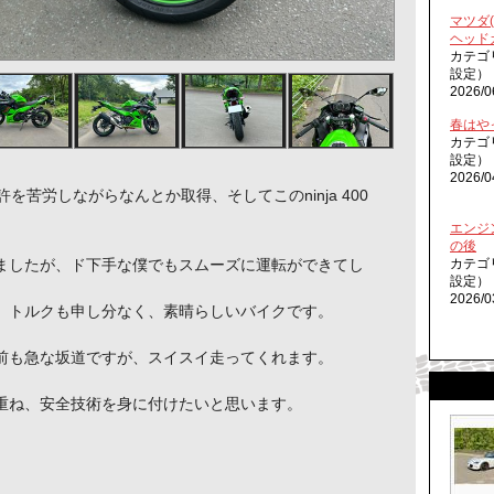
マツダ
ヘッド
カテゴ
設定）
2026/0
春はや
カテゴ
設定）
2026/0
を苦労しながらなんとか取得、そしてこのninja 400
エンジ
の後
カテゴ
ましたが、ド下手な僕でもスムーズに運転ができてし
設定）
2026/0
、トルクも申し分なく、素晴らしいバイクです。
前も急な坂道ですが、スイスイ走ってくれます。
重ね、安全技術を身に付けたいと思います。