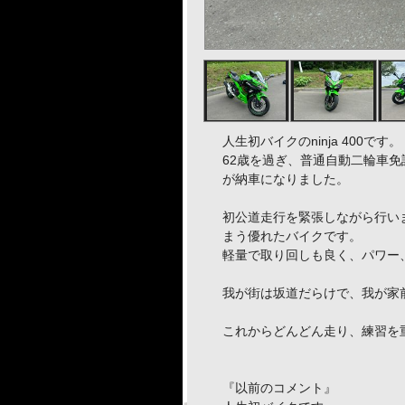
人生初バイクのninja 400です。
62歳を過ぎ、普通自動二輪車免許
が納車になりました。
初公道走行を緊張しながら行い
まう優れたバイクです。
軽量で取り回しも良く、パワー
我が街は坂道だらけで、我が家
これからどんどん走り、練習を
『以前のコメント』