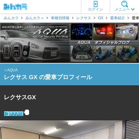
ログイン
メニュー
みんカラ
みんカラ＋
車種別情報
レクサス
GX
愛車紹介
愛車
☆AQUA
レクサス GX の愛車プロフィール
レクサスGX