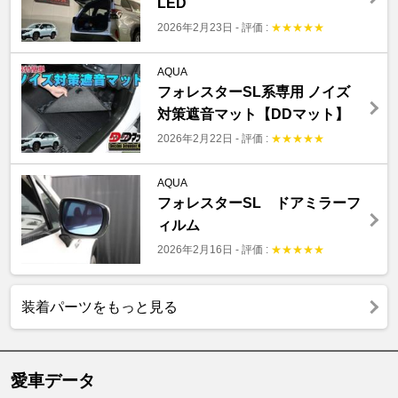
LED
2026年2月23日
-
評価 :
★
★
★
★
★
AQUA
フォレスターSL系専用 ノイズ
対策遮音マット【DDマット】
2026年2月22日
-
評価 :
★
★
★
★
★
AQUA
フォレスターSL ドアミラーフ
ィルム
2026年2月16日
-
評価 :
★
★
★
★
★
装着パーツをもっと見る
愛車データ