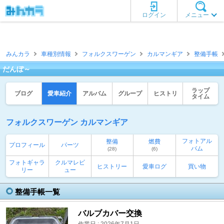
ログイン
メニュー
みんカラ
車種別情報
フォルクスワーゲン
カルマンギア
整備手帳
だんぼ～
ラップ
ブログ
愛車紹介
アルバム
グループ
ヒストリ
タイム
フォルクスワーゲン カルマンギア
フォトアル
整備
燃費
プロフィール
パーツ
バム
(28)
(6)
フォトギャラ
クルマレビ
ヒストリー
愛車ログ
買い物
リー
ュー
整備手帳一覧
バルブカバー交換