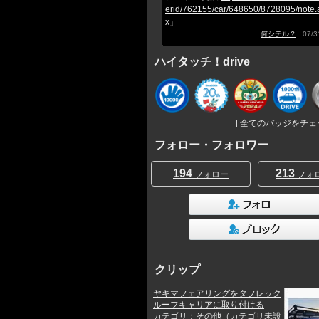
erid/762155/car/648650/8728095/note.
x
」
何シテル？
07/31
ハイタッチ！drive
[
全てのバッジをチェック
フォロー・フォロワー
194
213
フォロー
フォ
クリップ
ヤキマフェアリングをタフレック
ルーフキャリアに取り付ける
カテゴリ：その他（カテゴリ未設