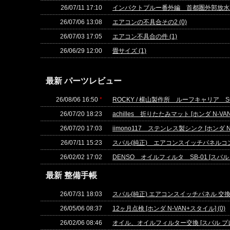
26/07/11 17:10
インパクトブルー番外編 首都圏外郭放水路見
26/07/06 13:08
エアコンの不具合その2 (0)
26/07/03 17:05
エアコン不具合の件 (1)
26/06/29 12:00
畳サイズ (1)
最新 パーツレビュー
26/08/06 16:50
*
ROCKY / 横山製作所 ルーフキャリア SGR-
26/07/20 18:23
achilles 折りたたみマット [ホンダ N-VAN
26/07/20 17:03
iimono117 ステンレス製シンク [ホンダ N-
26/07/11 15:23
スバル(純正) エアコンスイッチパネルコントロ
26/02/02 17:02
DENSO オイルフィルタ SB-01 [スバル プ
最新 整備手帳
26/07/31 18:03
スバル(純正) エアコンスイッチパネル 交換 [
26/05/06 08:37
12ヶ月点検 [ホンダ N-VAN+スタイル] (0)
26/02/06 08:46
オイル、オイルフィルター交換 [スバル プレオ