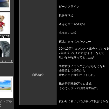
ビーナスライン
奥多摩周辺
道志と富士五湖周辺
北海道の先端
東北も走ってみたいな〜
10年10万キロプレオと出会ってもう1
2年頑張ってくれればイイ なんて
思いながら乗ってましたが
をチェック
]
手放すタイミングが分からなくなり
全塗装して銀色から
自己紹介
青色に生まれ変わりました。
総走行距離20万キロ達成！
そろそろプレオは隠居生活に。
代わりに若い子に頑張って貰おうかな
クトブル
)