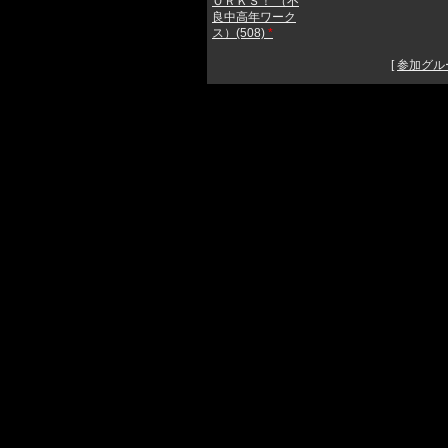
ＯＲＫＳ！ （不
良中高年ワーク
ス）(508)
*
[
参加グル