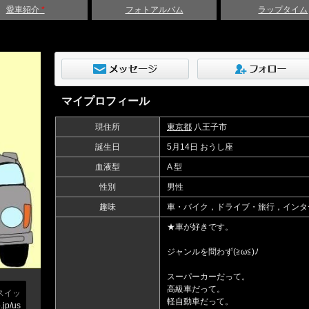
愛車紹介
*
フォトアルバム
ラップタイム
マイプロフィール
現住所
東京都
八王子市
誕生日
5月14日 おうし座
血液型
A 型
性別
男性
趣味
車・バイク，ドライブ・旅行，インタ
★車が好きです。
ジャンルを問わず(≧ω≦)ﾉ
スーパーカーだって。
高級車だって。
スイッ
軽自動車だって。
.jp/us