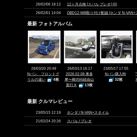
26/02/06 18:12
12ヶ月点検 [スバル プレオ] (0)
26/02/01 14:04
OBD12-MIII取り付け配線 [ホンダ N-VAN+
最新 フォトアルバム
26/03/20 20:49
26/03/13 16:17
23/05/17 17:55
Nバン フロントグ
2026.02.08 奥多
Nバン購入時
リルの違い
4枚
摩〜柳沢峠経由山
32枚
梨行き
13枚
最新 クルマレビュー
23/05/15 12:19
ホンダ / N-VAN+スタイル
21/02/24 20:26
スバル / プレオ