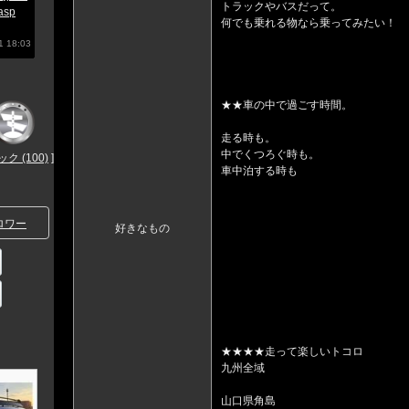
トラックやバスだって。
asp
何でも乗れる物なら乗ってみたい！
 18:03
★★車の中で過ごす時間。
走る時も。
中でくつろぐ時も。
 (100)
]
車中泊する時も
ロワー
好きなもの
★★★★走って楽しいトコロ
九州全域
山口県角島