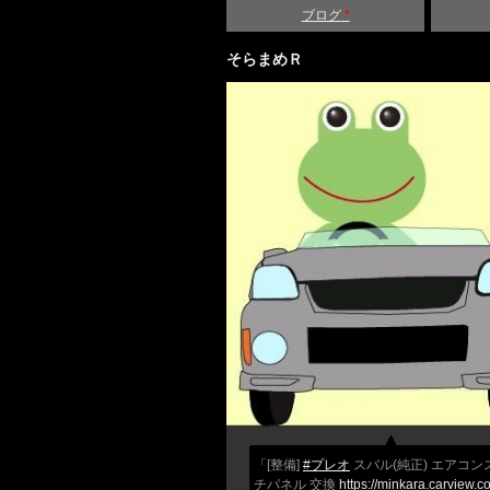
ブログ
*
そらまめＲ
「[整備]
#プレオ
スバル(純正) エアコン
チパネル 交換
https://minkara.carview.co