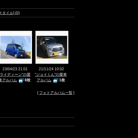
スタイル] (0)
23/04/23 21:01
21/11/24 10:02
"ライディーン"の愛
"ジョイくん"の愛車
車アルバム
8枚
アルバム
1枚
[
フォトアルバム一覧
]