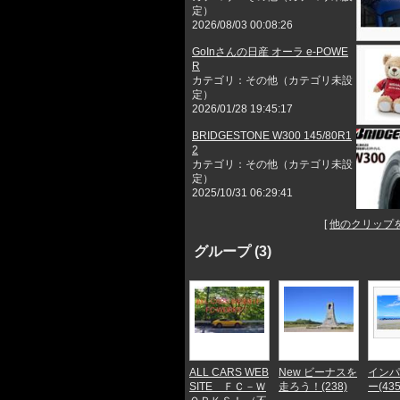
定）
2026/08/03 00:08:26
GoInさんの日産 オーラ e-POWE
R
カテゴリ：その他（カテゴリ未設
定）
2026/01/28 19:45:17
BRIDGESTONE W300 145/80R1
2
カテゴリ：その他（カテゴリ未設
定）
2025/10/31 06:29:41
[
他のクリップ
グループ (3)
ALL CARS WEB
New ビーナスを
インパ
SITE ＦＣ－Ｗ
走ろう！(238)
ー(435