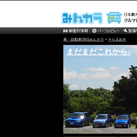
車・自動車SNSみんカラ
>
そらまめＲ
まだまだこれから♪