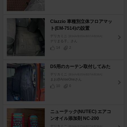
Clazzio 車種別立体フロアマッ
ト(EM-7514)の設置
デリカミニ
[B34A/B35A/B37A/B38A]
デリまる子。さん
14
2
D5用のカーテン取付してみた
デリカミニ
[B34A/B35A/B37A/B38A]
まお@AriseOneさん
10
0
ニューテック(NUTEC) エアコ
ンオイル添加剤 NC-200
デリカミニ
[B34A/B35A/B37A/B38A]