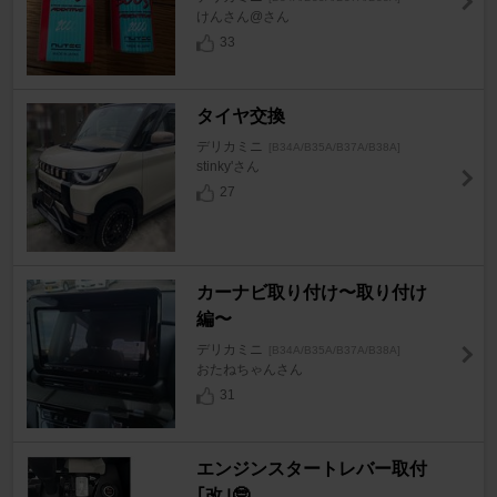
けんさん@さん
33
タイヤ交換
デリカミニ
[B34A/B35A/B37A/B38A]
stinky'さん
27
カーナビ取り付け〜取り付け
編〜
デリカミニ
[B34A/B35A/B37A/B38A]
おたねちゃんさん
31
エンジンスタートレバー取付
｢改｣🤓