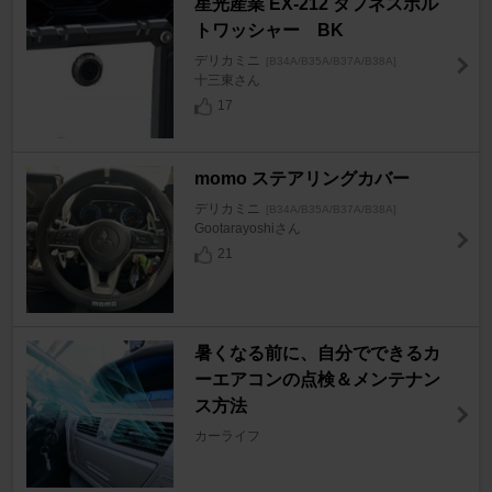
星光産業 EX-212 タフネスボル
トワッシャー BK
デリカミニ
[B34A/B35A/B37A/B38A]
十三東さん
17
momo ステアリングカバー
デリカミニ
[B34A/B35A/B37A/B38A]
Gootarayoshiさん
21
暑くなる前に、自分でできるカ
ーエアコンの点検＆メンテナン
ス方法
カーライフ