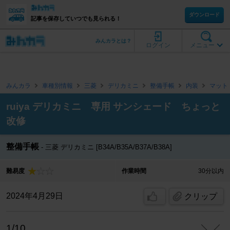
ダウンロード
記事を保存していつでも見られる！
みんカラとは？
ログイン
メニュー
みんカラ
車種別情報
三菱
デリカミニ
整備手帳
内装
マット
ruiya デリカミニ 専用 サンシェード ちょっと
改修
整備手帳
三菱 デリカミニ [B34A/B35A/B37A/B38A]
難易度
作業時間
30分以内
2024年4月29日
クリップ
1/10