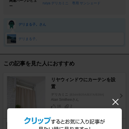
関連パーツレビュ
ruiya デリカミニ 専用 サンシェード
ー
デリまる子。さん
デリまる子。
この記事を見た人におすすめ
リヤウィンドウにカーテンを設
置
デリカミニ
[B34A/B35A/B37A/B38A]
Alan Smitheeさん
16
2
カーテンレール取付部改良