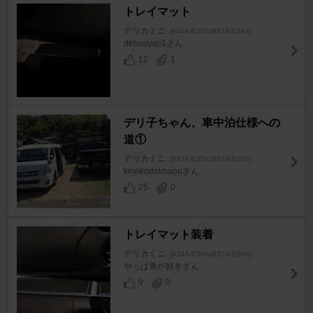
トレイマット
デリカミニ
[B34A/B35A/B37A/B38A]
debuoyaji1さん
12
1
デリ子ちゃん、車中泊仕様への
道①
デリカミニ
[B34A/B35A/B37A/B38A]
kinokodaimaouさん
25
0
トレイマット装着
デリカミニ
[B34A/B35A/B37A/B38A]
やっぱ青が好きさん
9
0