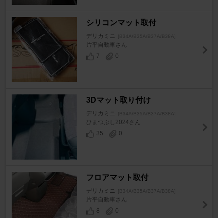
シリコンマット取付
デリカミニ
[B34A/B35A/B37A/B38A]
片平自動車さん
7
0
3Dマット取り付け
デリカミニ
[B34A/B35A/B37A/B38A]
ひまつぶし2024さん
35
0
フロアマット取付
デリカミニ
[B34A/B35A/B37A/B38A]
片平自動車さん
8
0