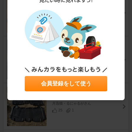
デリカミニ
[B34A/B35A/B37A/B38A]
グリ☆トモさん
15
0
カーテン取付
デリカミニ
[B34A/B35A/B37A/B38A]
snoopy@さん
30
0
会員登録をして使う
フロアマット取り付け
デリカミニ
[B34A/B35A/B37A/B38A]
月迅猫・るにゃるがさん
25
1