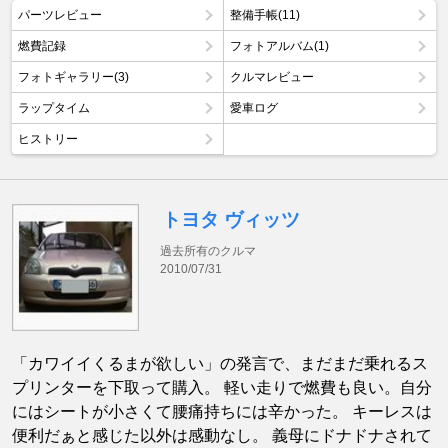
パーツレビュー
整備手帳(11)
燃費記録
フォトアルバム(1)
フォトギャラリー(3)
クルマレビュー
ラップタイム
愛車ログ
ヒストリー
トヨタ ヴィッツ
過去所有のクルマ
2010/07/31
「カワイイくるまが欲しい」の発言で、まだまだ乗れるス
プリンターを下取って購入。 軽い走りで燃費も良い。自分
にはシートが小さくて腰痛持ちには辛かった。 キーレスは
便利だぁと感じた以外は感動なし。 義母にドナドナされて