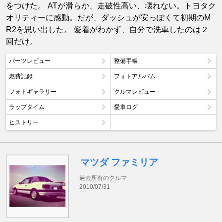
をつけた。 ATが滑らか、走破性高い、壊れない。トヨタク
オリティーに感動。だが、ダッシュが安っぽくて初期のM
R2を思い出した。 愛着がわかず、自分で洗車したのは２
回だけ。
パーツレビュー
整備手帳
燃費記録
フォトアルバム
フォトギャラリー
クルマレビュー
ラップタイム
愛車ログ
ヒストリー
マツダ ファミリア
過去所有のクルマ
2010/07/31