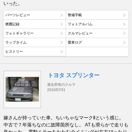
いった。
パーツレビュー
整備手帳
燃費記録
フォトアルバム
フォトギャラリー
クルマレビュー
ラップタイム
愛車ログ
ヒストリー
トヨタ スプリンター
過去所有のクルマ
2010/07/31
嫁さんが持っていた車。ちいちゃなマークⅡという感じ。
中古で７年落ちなのに故障箇所なし。 ATも滑らかで走りも
良かった。 電動ミラーをたたむタイミングが左右ぴったり