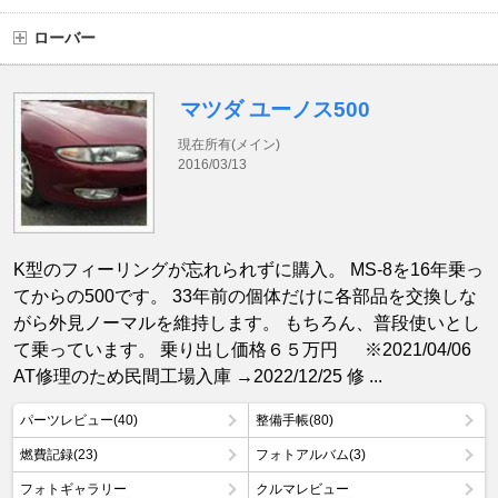
ローバー
マツダ ユーノス500
現在所有(メイン)
2016/03/13
K型のフィーリングが忘れられずに購入。 MS-8を16年乗っ
てからの500です。 33年前の個体だけに各部品を交換しな
がら外見ノーマルを維持します。 もちろん、普段使いとし
て乗っています。 乗り出し価格６５万円 ※2021/04/06
AT修理のため民間工場入庫 →2022/12/25 修 ...
パーツレビュー(40)
整備手帳(80)
燃費記録(23)
フォトアルバム(3)
フォトギャラリー
クルマレビュー