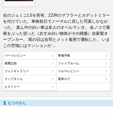
右のジェミニLSを所有。ZZ/Rのマフラーとカデットミラー
を付けていた。車検前日でノーマルに戻した写真しかなか
った。 真ん中の白い車は友人のオペルマンタ。 金ノコで屋
根をぶった切った（左すみ白い物体がその残骸）自家製オ
ープンカー。 雨の日は合羽とメット着用で運転した。 いま
この空地にはマンションが ...
パーツレビュー
整備手帳
燃費記録
フォトアルバム
フォトギャラリー
クルマレビュー
ラップタイム
愛車ログ
ヒストリー
むうのさん