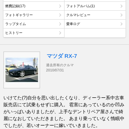
燃費記録(17)
フォトアルバム(1)
フォトギャラリー
クルマレビュー
ラップタイム
愛車ログ
ヒストリー
マツダ RX-7
過去所有のクルマ
2010/07/31
いけてた(?)自分を思い出したくなり、ディーラー系中古車
販売店にて試乗もせずに購入。 雹害にあっているのか凹み
がいっぱいありましたが、上手なデントリペア屋さんで綺
麗になおしていただきました。 あまり乗っていなく惰眠中
でしたが、若いオーナーに嫁いでいきました。