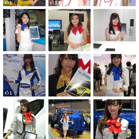
1
1
1