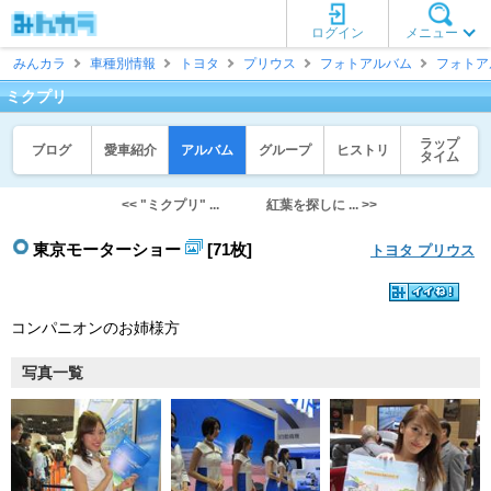
ログイン
メニュー
みんカラ
車種別情報
トヨタ
プリウス
フォトアルバム
フォトア
ミクプリ
ラップ
ブログ
愛車紹介
アルバム
グループ
ヒストリ
タイム
<< "ミクプリ" ...
紅葉を探しに ... >>
東京モーターショー
[71枚]
トヨタ プリウス
コンパニオンのお姉様方
写真一覧