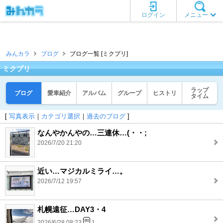
ログイン
メニュー
みんカラ
ブログ
ブログ一覧 [ミクプリ]
ミクプリ
ラップ
ブログ
愛車紹介
アルバム
グループ
ヒストリ
タイム
[
写真表示
｜
カテゴリ選択
｜
過去のブログ
]
なんやかんやの…三連休…(・・;
2026/7/20 21:20
近い…マジカルミライ…。
2026/7/12 19:57
札幌遠征…DAY3・4
2026/6/28 08:23
1