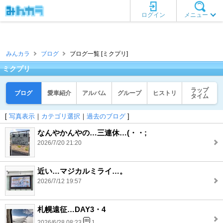
ログイン
メニュー
みんカラ
ブログ
ブログ一覧 [ミクプリ]
ミクプリ
ラップ
ブログ
愛車紹介
アルバム
グループ
ヒストリ
タイム
[
写真表示
｜
カテゴリ選択
｜
過去のブログ
]
なんやかんやの…三連休…(・・;
2026/7/20 21:20
近い…マジカルミライ…。
2026/7/12 19:57
札幌遠征…DAY3・4
2026/6/28 08:23
1