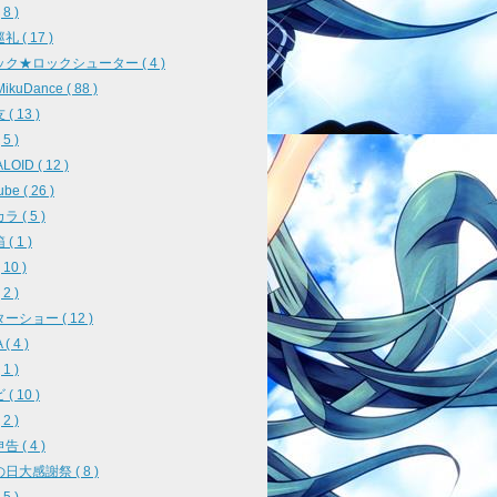
8 )
 ( 17 )
ク★ロックシューター ( 4 )
ikuDance ( 88 )
( 13 )
5 )
OID ( 12 )
be ( 26 )
 ( 5 )
( 1 )
10 )
2 )
ーショー ( 12 )
( 4 )
1 )
( 10 )
2 )
 ( 4 )
日大感謝祭 ( 8 )