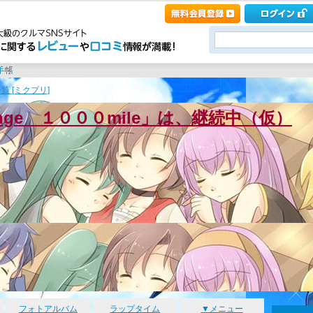
覧 [ミクプリ]
enge １０００mile」は、継続中（仮）
フォトアルバム
ラップタイム
▼メニュー