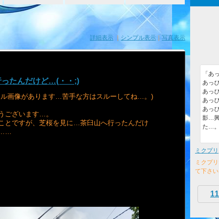
詳細表示
｜
シンプル表示
｜
写真表示
「あっ
たんだけど…(・・;)
あっぴ
あっぴ
ール画像があります…苦手な方はスルーしてね…。)
あっぴ
あっぴ
うございます…。
影…
ことですが、芝桜を見に…茶臼山へ行ったんだけ
た…
……
ミクプリ
ミクプリ
て下さい
11