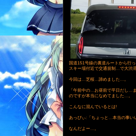
国道151号線の裏道ルートから行
スキー場付近で交通規制…で大渋
今回は…芝桜…諦めました…。
「午前中の…お昼前で平日だし…
のですが本当になめてました…。
こんなに混んでいるとは!
あっぴぃ:「ちょっと…本当の事い
なんだよー…。