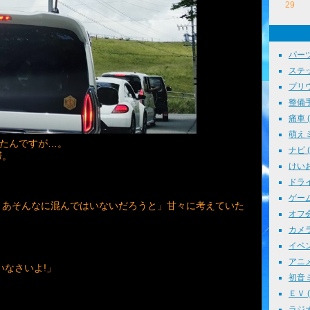
29
パーツ
ステッ
プリウス
整備手帳
痛車 ( 
萌えミ 
ったんですが…。
ナビ ( 
滞。
けいお
ドライブ
ゲーム 
まあそんなに混んではいないだろうと」甘々に考えていた
オフ会 
カメラ 
イベント
アニメ 
いなさいよ!」
初音ミク
ＥＶ ( 
ラジオ 