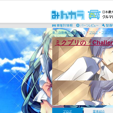
車・自動車SNSみんカラ
>
ブログ
>
ブログ一
ミクプリの「Chall
ブログ
愛車紹介