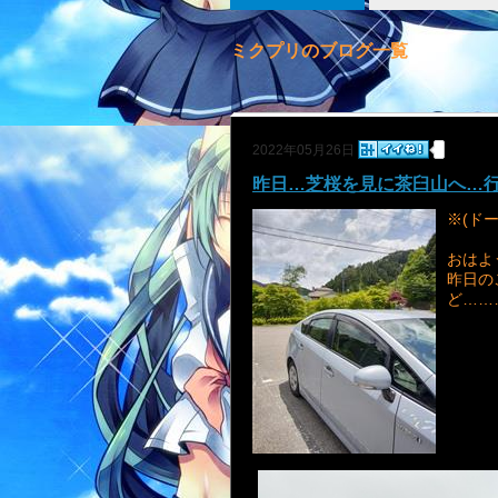
ミクプリのブログ一覧
2022年05月26日
昨日…芝桜を見に茶臼山へ…行っ
※(ド
おはよ
昨日の
ど……