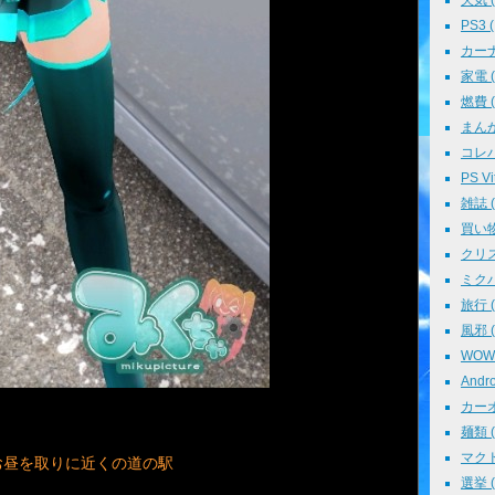
天気 ( 
PS3 (
カーナビ
家電 ( 
燃費 ( 
まんが 
コレパ→
PS Vit
雑誌 ( 
買い物 
クリスマ
ミクパ 
旅行 ( 
風邪 ( 
WOWO
Andro
カーオ
麺類 ( 
マクド
お昼を取りに近くの道の駅
選挙 ( 