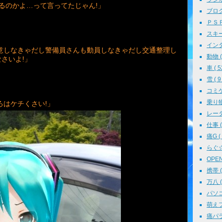
代取るのかよ…って言ってたじゃん!」
ブログ 
ＰＳＰ 
スキー 
インタ
意しなきゃだし警備員さんも動員しなきゃだし交通整理し
動物 ( 
さいよ!」
車 ( 5
雪 ( 9 
コミケ 
乗り物 
ろはケチくさい!」
レーダ
仕事 ( 
痛G ( 
らぐ☆ミ
OPEN 
携帯 ( 
万八 ( 
パソコン
萌えフェ
痛パラ 