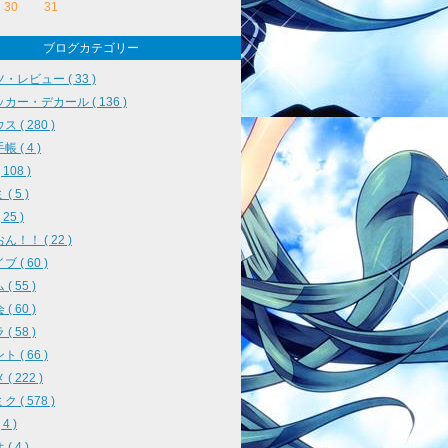
30
31
ブログカテゴリー
・レビュー ( 33 )
カー・デカール ( 136 )
 ( 280 )
 ( 4 )
108 )
( 5 )
25 )
ん！！ ( 22 )
 ( 60 )
( 55 )
( 60 )
( 58 )
 ( 66 )
( 222 )
 ( 578 )
4 )
( 4 )