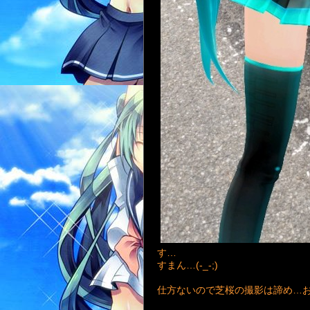
す…
すまん…(-_-;)
仕方ないので芝桜の撮影は諦め…