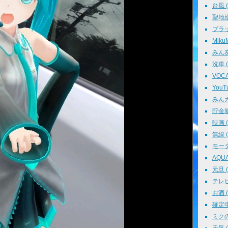
台風 ( 
聖地巡礼
ブラッ
MikuM
みん友 
洗車 ( 
VOCAL
YouTu
みんカラ
貯金箱 
映画 ( 
無線 ( 
モータ
AQUA 
元旦 ( 
テレビ 
お酒 ( 
確定申告
ミクの