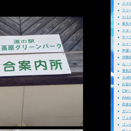
。
スマホ 
ラリー 
ｂ-1グ
東京モ
スタッ
サークル
スイーツ
声優 ( 
消費税 
ル・マン
電気自動
ＳoftＢ
お盆休み
CM ( 
Andr
高速道路
ガソリン
フュギュ
コンピ