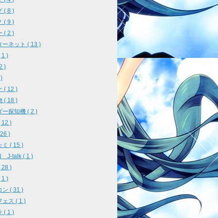
( 8 )
( 9 )
( 2 )
ーネット ( 13 )
1 )
2 )
)
( 12 )
( 18 )
ー探知機 ( 2 )
12 )
26 )
 ( 15 )
J-talk ( 1 )
28 )
1 )
 ( 31 )
ス ( 1 )
( 1 )