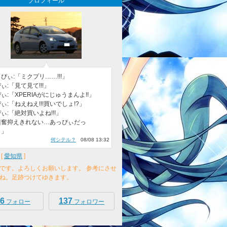
プロフィール
ぴぃ:「ミクプリ……!!!」
ぃ:「見て見て!!!」
ぃ:「XPERIAがにじゅうまんよ!!」
ぃ:「ねえねえ!!!買いでしょ!?」
ぃ:「絶対買いよね!!!」
興奮抑えきれない…あっぴぃだっ
。」
何シテル？
08/08 13:32
[
愛知県
]
です。よろしくお願いします。 参考にさせ
ね。足跡つけてゆきます。
6
137
フォロー
フォロワー