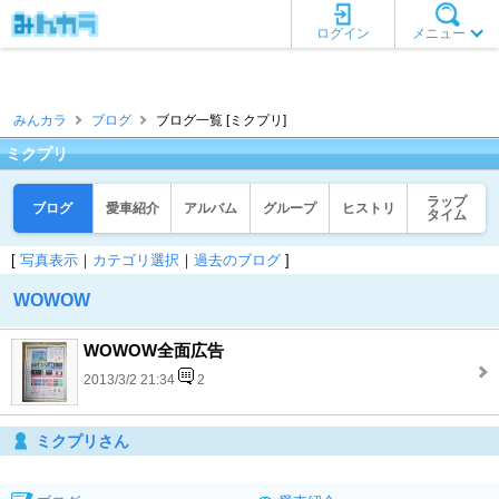
ログイン
メニュー
みんカラ
ブログ
ブログ一覧 [ミクプリ]
ミクプリ
ラップ
ブログ
愛車紹介
アルバム
グループ
ヒストリ
タイム
[
写真表示
｜
カテゴリ選択
｜
過去のブログ
]
WOWOW
WOWOW全面広告
2013/3/2 21:34
2
ミクプリさん