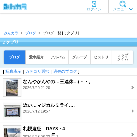
ログイン
メニュー
みんカラ
ブログ
ブログ一覧 [ミクプリ]
ミクプリ
ラップ
ブログ
愛車紹介
アルバム
グループ
ヒストリ
タイム
[
写真表示
｜
カテゴリ選択
｜
過去のブログ
]
なんやかんやの…三連休…(・・;
2026/7/20 21:20
近い…マジカルミライ…。
2026/7/12 19:57
札幌遠征…DAY3・4
2026/6/28 08:23
1