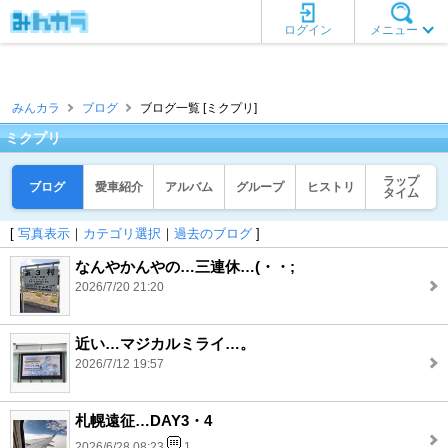
ログイン
メニュー
みんカラ
ブログ
ブログ一覧 [ミクプリ]
ミクプリ
ラップ
ブログ
愛車紹介
アルバム
グループ
ヒストリ
タイム
[
写真表示
｜
カテゴリ選択
｜
過去のブログ
]
なんやかんやの…三連休…(・・;
2026/7/20 21:20
近い…マジカルミライ…。
2026/7/12 19:57
札幌遠征…DAY3・4
2026/6/28 08:23
1