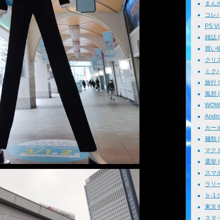
まんが 
コレパ→
PS Vit
雑誌 ( 
買い物 
クリスマ
ミクパ 
旅行 ( 
風邪 ( 
WOWO
Andro
カーオ
麺類 ( 
マクド
選挙 ( 
スマホ 
ラリー 
ｂ-1グ
東京モ
スタッ