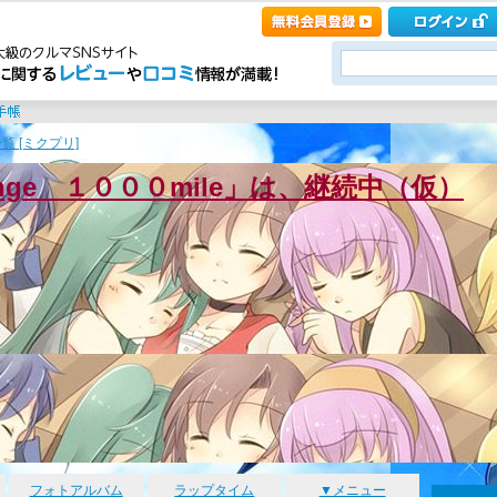
覧 [ミクプリ]
enge １０００mile」は、継続中（仮）
フォトアルバム
ラップタイム
▼メニュー