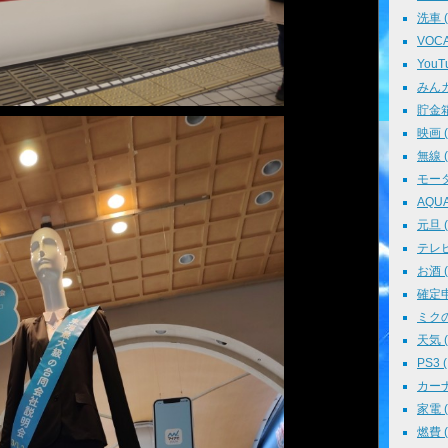
洗車 ( 
VOCAL
YouTu
みんカラ
貯金箱 
映画 ( 
無線 ( 
モータ
AQUA 
元旦 ( 
テレビ 
お酒 ( 
確定申告
ミクの
天気 ( 
PS3 (
カーナビ
家電 ( 
燃費 ( 