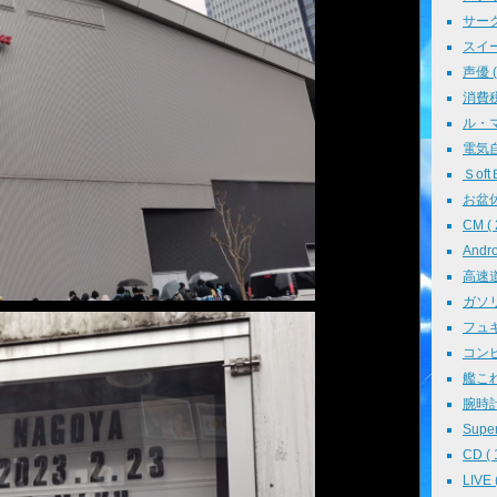
サークル
スイーツ
声優 ( 
消費税 
ル・マン
電気自動
ＳoftＢ
お盆休み
CM ( 
Andr
高速道路
ガソリン
フュギュ
コンピ
艦これ 
腕時計 
Super
CD ( 
LIVE (