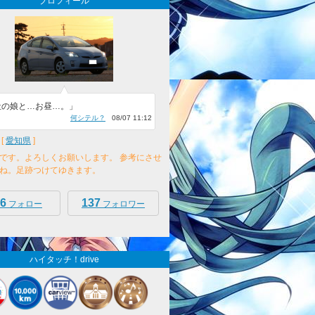
プロフィール
社の娘と…お昼…。」
何シテル？
08/07 11:12
[
愛知県
]
です。よろしくお願いします。 参考にさせ
ね。足跡つけてゆきます。
6
137
フォロー
フォロワー
ハイタッチ！drive