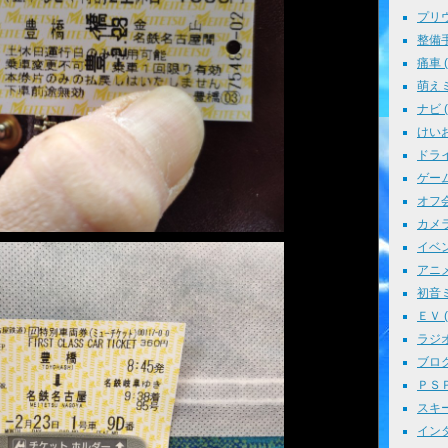
プリウス
整備手帳
痛車 ( 
萌えミ 
ナビ ( 
けいお
ドライブ
ゲーム 
オフ会 
カメラ 
イベント
アニメ 
初音ミク
ＥＶ ( 
ラジオ 
ブログ 
ＰＳＰ 
スキー 
インタ