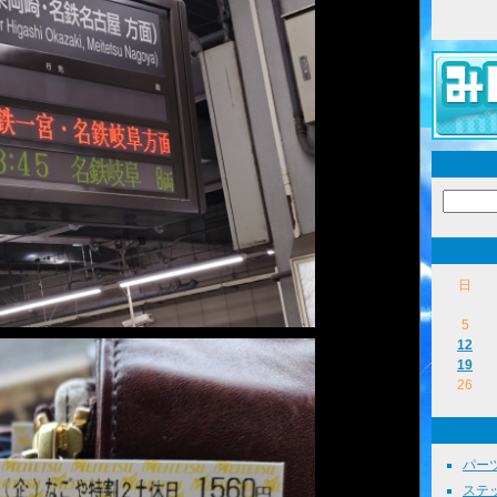
日
5
12
19
26
パーツ
ステッ