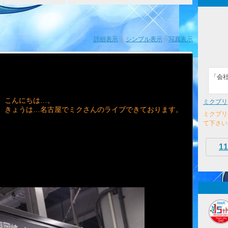
詳細表示
｜
シンプル表示
｜
写真表示
「会
こんにちは…。
ミクプリ
きょうは…名古屋でミクさんのライブできております。
ミクプリ
て下さい
11