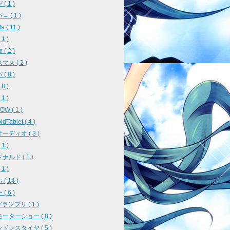
( 1 )
 ( 1 )
a ( 11 )
1 )
( 2 )
ス ( 2 )
( 8 )
8 )
1 )
W ( 1 )
idTablet ( 4 )
ーディオ ( 3 )
1 )
ナルド ( 1 )
1 )
( 14 )
( 6 )
ランプリ ( 1 )
ーターショー ( 8 )
ドレスタイヤ ( 5 )