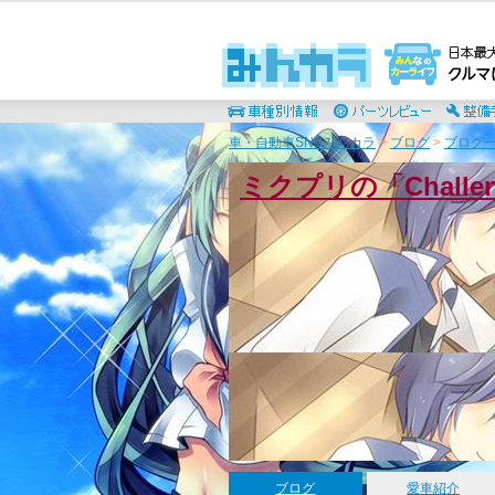
車・自動車SNSみんカラ
>
ブログ
>
ブログ一
ミクプリの「Chall
ブログ
愛車紹介