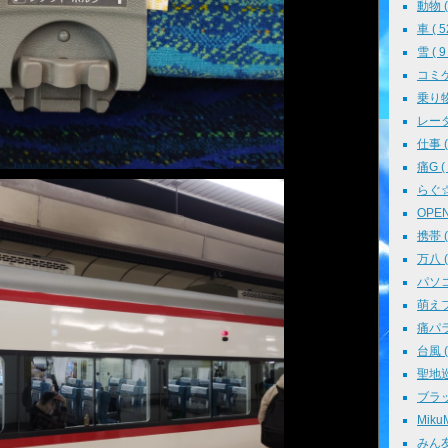
動物 ( 
車 ( 5
雪 ( 9 
コミケ 
乗り物 
レーダ
仕事 ( 
痛G ( 
らぐ☆ミ
OPEN 
携帯 ( 
万八 ( 
パソコン
萌えフェ
痛パラ 
台風 ( 
聖地巡礼
ブラッ
MikuM
みん友 