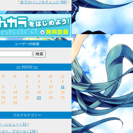
[
全てのバッジをチェック (68)
]
ユーザー内検索
<<
2023/2
>>
月
火
水
木
金
土
1
2
3
4
6
7
8
9
10
11
13
14
15
16
17
18
20
21
22
23
24
25
27
28
ブログカテゴリー
・レビュー ( 33 )
カー・デカール ( 136 )