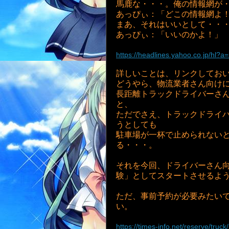
馬鹿な・・・。俺の情報網が
あっぴぃ：「どこの情報網よ
まあ、それはいいとして・・・・(
あっぴぃ：「いいのかよ！」
https://headlines.yahoo.co.jp/hl
詳しいことは、リンクしてお
どうやら、物流業者さん向けに
長距離トラックドライバーさ
と、
ただでさえ、トラックドライバ
うとしても
駐車場が一杯で止められない
る・・・。
それを今回、ドライバーさん
験」としてスタートさせるよ
ただ、事前予約が必要みたい
い。
https://times-info.net/reserve/truck