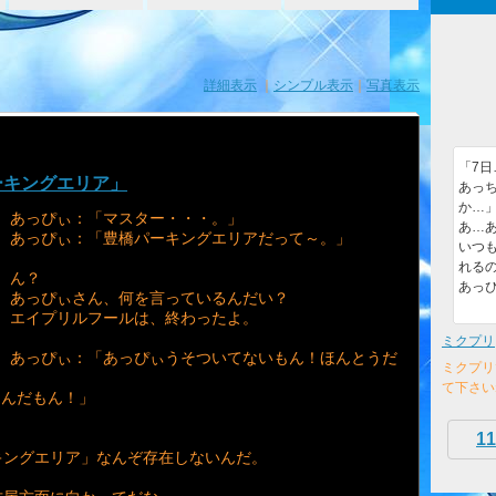
詳細表示
｜
シンプル表示
｜
写真表示
「7
ーキングエリア」
あっ
か…
あっぴぃ：「マスター・・・。」
あ…あ
あっぴぃ：「豊橋パーキングエリアだって～。」
いつ
れるの
ん？
あっ
あっぴぃさん、何を言っているんだい？
エイプリルフールは、終わったよ。
ミクプリ
あっぴぃ：「あっぴぃうそついてないもん！ほんとうだ
ミクプリ
て下さい
たんだもん！」
11
キングエリア」なんぞ存在しないんだ。