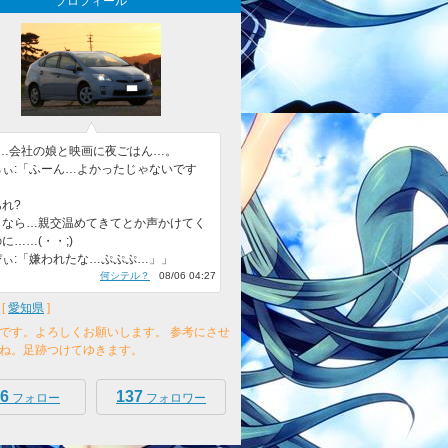
プロフィール
日…会社の娘と映画に夜ごはん…。
ちぃ:「ふーん…よかったじゃないです
」
れ?
もなら…親交温めてきてとか声かけてく
に……(・・;)
ぴぃ:「嫌われたな…ぷぷぷ…」」
何シテル？
08/06 04:27
[
愛知県
]
です。よろしくお願いします。 参考にさせ
ね。足跡つけてゆきます。
6
137
フォロー
フォロワー