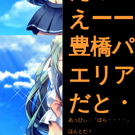
えーー
豊橋パ
エリア
だと・
あっぴぃ：「ほら・・・・」
ほんとだ！