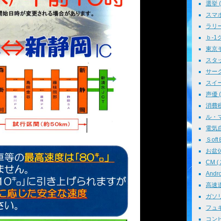
選挙 ( 
スマホ 
ラリー 
ｂ-1グ
東京モ
スタッ
サークル
スイーツ
声優 ( 
消費税 
ル・マン
電気自動
ＳoftＢ
お盆休み
CM ( 
Andr
高速道路
ガソリン
フュギュ
コンピ