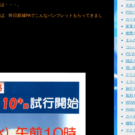
んは・・・。
天気 ( 
PS3 (
ば、昨日新城PAでこんなパンフレットもらってきまし
カーナビ
家電 ( 
燃費 ( 
まんが 
コレパ→
PS Vit
雑誌 ( 
買い物 
クリスマ
ミクパ 
旅行 ( 
風邪 ( 
WOWO
Andro
カーオ
麺類 ( 
マクド