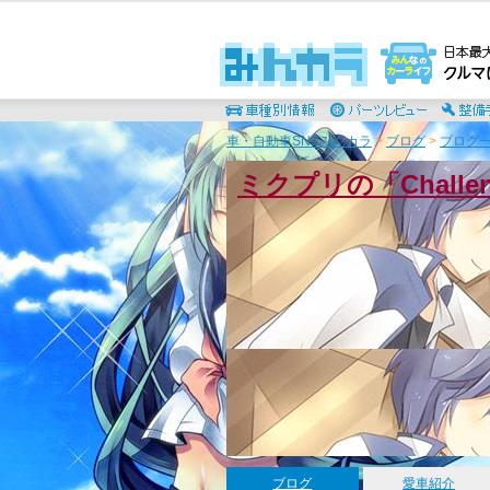
車・自動車SNSみんカラ
>
ブログ
>
ブログ一
ミクプリの「Chall
ブログ
愛車紹介