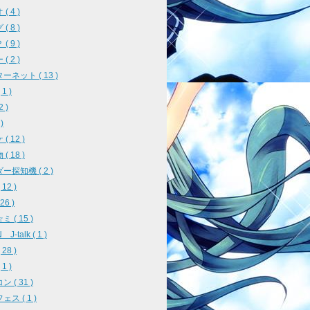
( 4 )
( 8 )
( 9 )
( 2 )
ーネット ( 13 )
1 )
2 )
)
( 12 )
( 18 )
ー探知機 ( 2 )
12 )
26 )
 ( 15 )
J-talk ( 1 )
28 )
1 )
 ( 31 )
ス ( 1 )