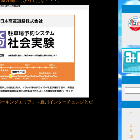
古屋方面に向かってだな・・・。
パーキングエリア」～豊川インターチェンジとだ
日
2
9
16