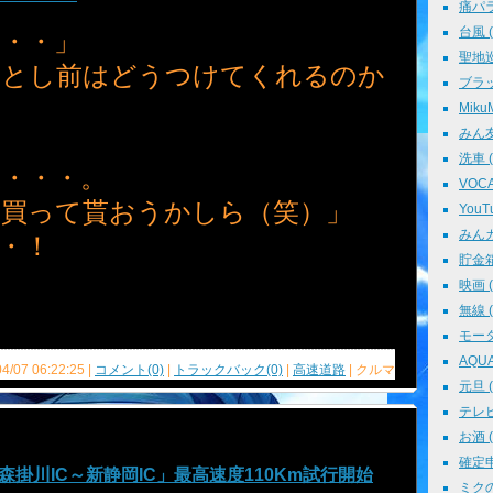
痛パラ 
台風 ( 
・・」
聖地巡礼
落とし前はどうつけてくれるのか
ブラッ
MikuM
みん友 
・
洗車 ( 
・・・。
VOCAL
に買って貰おうかしら（笑）」
YouTu
みんカラ
・！
貯金箱 
映画 ( 
無線 ( 
モータ
AQUA 
04/07 06:22:25 |
コメント(0)
|
トラックバック(0)
|
高速道路
| クルマ
元旦 ( 
テレビ 
お酒 ( 
確定申告
森掛川IC～新静岡IC」最高速度110Km試行開始
ミクの