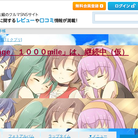
覧 [ミクプリ]
enge １０００mile」は、継続中（仮）
フォトアルバム
ラップタイム
▼メニュー