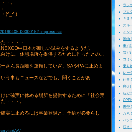
・・・。
ラジオ 
！」
ブログ 
^_^;)
ＰＳＰ 
スキー 
?a=20190405-00000152-impress-sci
インタ
動物 ( 
いた・・・・
車 ( 5
NEXCO中日本が新しい試みをするようだ。
雪 ( 9 
ん向けに、休憩場所を提供するために作ったとのこ
コミケ 
ーさん長距離を運転していざ、SAやPAに止めよ
乗り物 
レーダ
という事もニュースなどでも、聞くことがあ
仕事 ( 
痛G ( 
らぐ☆ミ
向けに確実に休める場所を提供するために「社会実
OPEN 
うだ・・・。
携帯 ( 
で確実に止めるには事業登録と、予約が必要らし
万八 ( 
パソコン
萌えフェ
/service/AA/