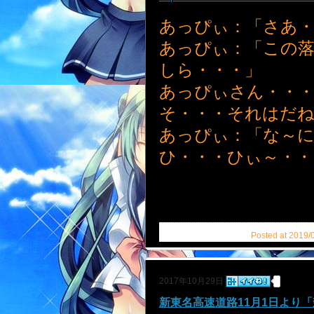
あっぴぃ：「さあ・
あっぴぃ：「この
しら・・・」
あっぴぃさん・・
そ・・・それはだね
あっぴぃ：「な～
ひ・・・ひぃ～・・
Posted at 2019/
2017年10月29日
新東名高速道路11月1日より「