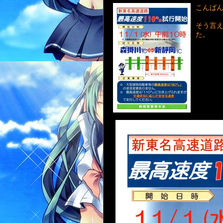
こんば
そう言え
た。