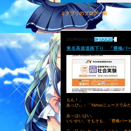
ミクプリのブログ一覧
2019年04月07日
東名高速道路下り 「豊橋パ
もん！」
あっぴぃ：「Yahooニュースでみ
あ～はいはい。
いいかい、そもそも、「豊橋パー