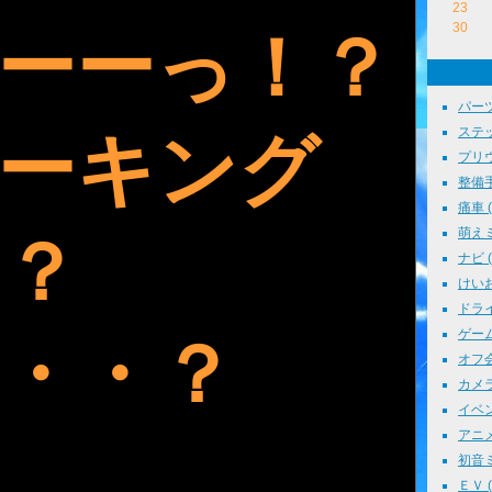
23
30
ーーっ！？
パーツ
ステッ
ーキング
プリウス
整備手帳
痛車 ( 
萌えミ 
？
ナビ ( 
けいお
ドライブ
ゲーム 
・・？
オフ会 
カメラ 
イベント
アニメ 
初音ミク
ＥＶ ( 