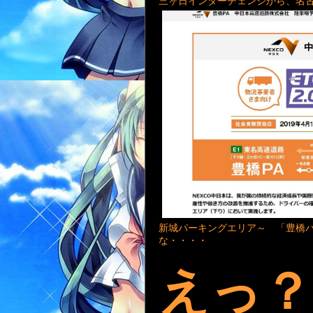
三ヶ日インターチェンジから、名
新城パーキングエリア～ 「豊橋
な・・・・
えっ？