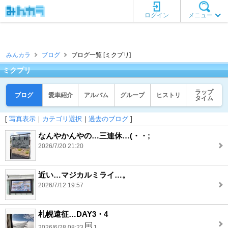
ログイン
メニュー
みんカラ
ブログ
ブログ一覧 [ミクプリ]
ミクプリ
ラップ
ブログ
愛車紹介
アルバム
グループ
ヒストリ
タイム
[
写真表示
｜
カテゴリ選択
｜
過去のブログ
]
なんやかんやの…三連休…(・・;
2026/7/20 21:20
近い…マジカルミライ…。
2026/7/12 19:57
札幌遠征…DAY3・4
2026/6/28 08:23
1