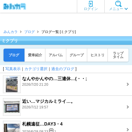
ログイン
メニュー
みんカラ
ブログ
ブログ一覧 [ミクプリ]
ミクプリ
ラップ
ブログ
愛車紹介
アルバム
グループ
ヒストリ
タイム
[
写真表示
｜
カテゴリ選択
｜
過去のブログ
]
なんやかんやの…三連休…(・・;
2026/7/20 21:20
近い…マジカルミライ…。
2026/7/12 19:57
札幌遠征…DAY3・4
2026/6/28 08:23
1