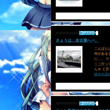
2026年05月31日
きょうは…名古屋へー。
こんばんは
何があると
に…。 で
ここ行っ
ん🍚 と言う
続きを読
2026年05月26日