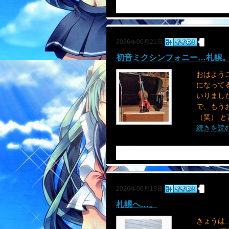
2026年06月21日
初音ミクシンフォニー…札幌。D
おはよう
になって
いりまし
で、もう
（笑） と
続きを読
2026年06月19日
札幌へ…。
きょうは