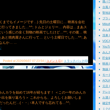
痛パラ 
台風 ( 
聖地巡礼
ブラッ
くまでもイメージです…) 先日の土曜日に… 映画を会社
MikuM
行ってきました…^^; トムとジェリー… 内容は…まあス
みん友 
いう感じの全く別物の映画でしたけど…^^; その後… 映
洗車 ( 
あと焼肉屋さんに行って… という土曜日でした…^^; あ
VOCAL
んか… ...
YouTu
む
みんカラ
貯金箱 
Posted at 2026/06/07 07:23:54 |
コメント(1)
|
トラックバック(0)
映画 ( 
無線 ( 
モータ
AQUA 
元旦 ( 
テレビ 
でみんカラを始めて16年が経ちます！ ＜この一年のみんカ
い出を振り返ろう＞ これからも、よろしくお願いしま
お酒 ( 
だったんだ…(・・; ↑本人ですら忘れてる…^^;
確定申告
む
ミクの