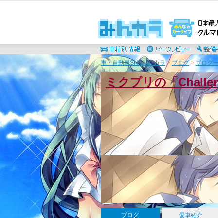
車・自動車SNSみんカラ
>
ブログ
>
ブログ一
ミクプリの「Chall
ブログ
愛車紹介