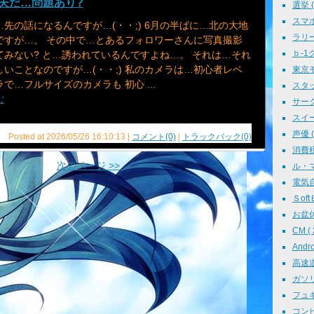
夫だ…問題あり?
選挙 ( 
スマホ 
先の話になるんですが…(・・;) 6月の半ばに…北の大地
ラリー 
ですが…。 その中で…とあるフォロワーさんに写真撮影
ｂ-1グ
てみない? と…誘われているんですよね…。 それは…それ
いことなのですが…(・・;) 私のカメラは…初心者レベ
東京モ
で…フルサイズのカメラも 初心 ...
スタッ
む
サークル
スイーツ
声優 ( 
Posted at 2026/05/26 16:10:13 |
コメント(0)
|
トラックバック(0)
消費税 
次のページ >>
ル・マン
電気自動
ＳoftＢ
お盆休み
CM ( 
Andr
高速道路
ガソリン
フュギュ
コンピ