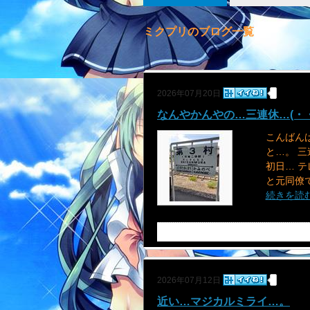
ミクプリのブログ一覧
2026年07月20日
なんやかんやの…三連休…(・・
こんばん
と…。 三
初日… テ
と元同僚で
続きを読
2026年07月12日
近い…マジカルミライ…。