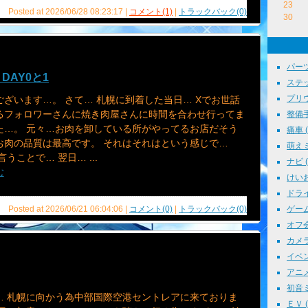
23
Posted at 2026/06/28 08:23:17 |
コメント(1)
|
トラックバック(0)
30
パーツ
AY0と1
ステッ
プリウス
ございます…。 さて… 札幌に到着した当日… Xでお世話
るフォロワーさんに焼き肉屋さんに時間を合わせ行ってま
整備手帳
た…。 元々…お肉を卸している所がやってるお店だそう
痛車 ( 
お肉の品質は最高です。 それはそれはという感じで…
萌えミ 
言うことで… 翌日… ...
ナビ ( 
む
けいお
ドライブ
ゲーム 
Posted at 2026/06/21 06:04:06 |
コメント(0)
|
トラックバック(0)
オフ会 
カメラ 
イベント
アニメ 
初音ミク
… 札幌に向かう為中部国際空港セントレアに来ておりま
ＥＶ ( 