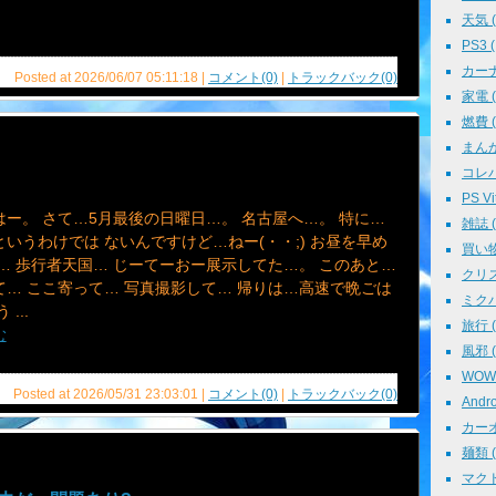
天気 ( 
PS3 (
カーナビ
Posted at 2026/06/07 05:11:18 |
コメント(0)
|
トラックバック(0)
家電 ( 
燃費 ( 
まんが 
コレパ→
PS Vit
ー。 さて…5月最後の日曜日…。 名古屋へ…。 特に…
雑誌 ( 
いうわけでは ないんですけど…ねー(・・;) お昼を早め
買い物 
… 歩行者天国… じーてーおー展示してた…。 このあと…
クリスマ
て… ここ寄って… 写真撮影して… 帰りは…高速で晩ごは
ミクパ 
 ...
旅行 ( 
む
風邪 ( 
WOWO
Posted at 2026/05/31 23:03:01 |
コメント(0)
|
トラックバック(0)
Andro
カーオ
麺類 ( 
マクド