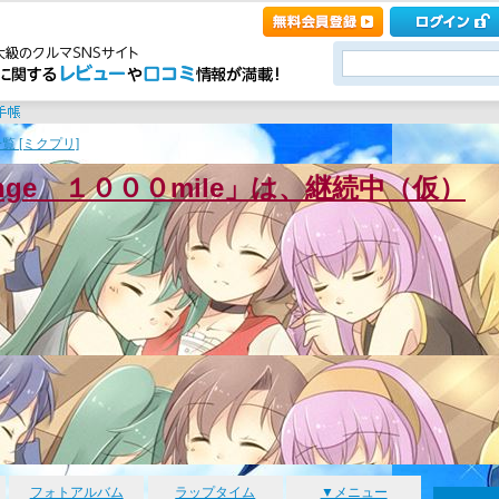
覧 [ミクプリ]
enge １０００mile」は、継続中（仮）
フォトアルバム
ラップタイム
▼メニュー