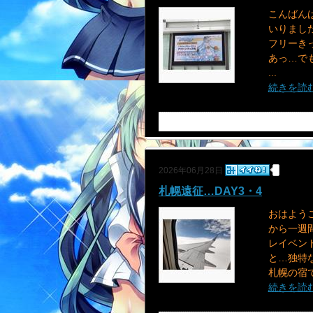
こんばん
いりました
フリーきっ
あっ…でも
...
続きを読
2026年06月28日
札幌遠征…DAY3・4
おはよう
から一週間
レイベン
と…独特な
札幌の宿で
続きを読