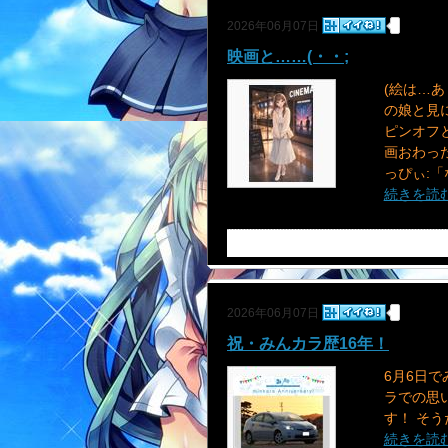
2026年06月07日
映画と……(・・;
(絵は…あ
の娘と見に
ピンオフと
画おわった
っぴぃ:「な
続きを読
2026年06月07日
祝・みんカラ歴16年！
6月6日
ラでの思
す！ そう
続きを読