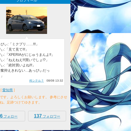
プロフィール
ぴぃ:「ミクプリ……!!!」
ぃ:「見て見て!!!」
ぃ:「XPERIAがにじゅうまんよ!!」
ぃ:「ねえねえ!!!買いでしょ!?」
ぃ:「絶対買いよね!!!」
興奮抑えきれない…あっぴぃだっ
。」
何シテル？
08/08 13:32
[
愛知県
]
です。よろしくお願いします。 参考にさせ
ね。足跡つけてゆきます。
6
137
フォロー
フォロワー