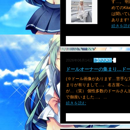
す…。 
めてのKi
は聞いて
あります! 
続きを読
2026年06月14日
ドールオーナーの集まり…ド
(※ドール画像があります…苦手な
まりが有りまして…。 名古屋へ…。
が…（笑） 個性多数のドールさん
で御座いました…。 ...
続きを読む