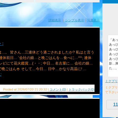
詳細表示
｜
シンプル表示
｜
写真表示
「あっ
;
あっぴ
あっぴ
は…。 皆さん…三連休どう過ごされましたか? 私はと言う
あっぴ
連休前日… '会社の娘…と晩ごはんを…食べに…^^; 連休
あっぴ
レビにて花火鑑賞…(・・; 中日… 名古屋に… 会社の娘…
影…
た…
晩ごはん🍚 そして…今日… 日中…かなり高温に! ...
む
ミクプリ
ミクプリ
Posted at 2026/07/20 21:20:32 |
コメント(0)
|
トラックバック(0)
て下さい
11