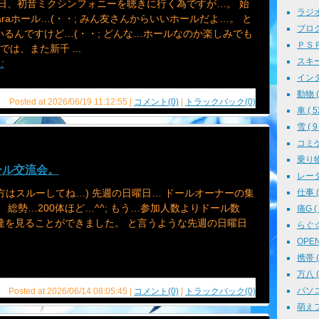
明日、初音ミクシンフォニーを聴きに行く為ですが…。 始
ラジオ 
taraホール…(・・; みん友さんからいいホールだよ…。 と
ブログ 
いるんですけど…(・・; どんな…ホールなのか楽しみでも
ＰＳＰ 
では、また新千 ...
スキー 
む
インタ
動物 ( 
Posted at 2026/06/19 11:12:55 |
コメント(0)
|
トラックバック(0)
車 ( 5
雪 ( 9 
コミケ 
乗り物 
ール交流会。
レーダ
方はスルーしてね…) 先週の日曜日… ドールオーナーの集
仕事 ( 
 総勢…200体ほど…^^; もう…参加人数よりドール数
痛G ( 
達を見ることができました。 と言うような先週の日曜日
らぐ☆ミ
OPEN 
携帯 ( 
万八 ( 
パソコン
Posted at 2026/06/14 08:05:45 |
コメント(0)
|
トラックバック(0)
萌えフェ