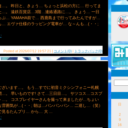
は…。 昨日と、きょう… ちょっと浜松の方に… 行ってま
…。 遠鉄百貨店…3階…連絡通路に…。 きょう… 一日
ぷ… YAMAHA前で… 西鹿島まで行ってみたんですが…
… エヴァ仕様のラッピング電車が… な～んも…(・・;
む
Posted at 2026/07/12 19:57:21 |
コメント(0)
|
トラックバック(0)
ございます…。 もう…すでに初音ミクシンフォニー札幌
…。 早いものです! さて…三日目…。 サツコス…コスプ
ト…。 コスプレイヤーさんを撮って来ましたが…ちょい
日
雰囲気が…(・・; 朝は…パンパンパン… 二巡し…（笑）
見るたんプリ… から… 大 ...
2
む
9
16