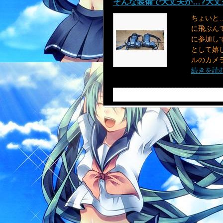
そんな装備で大丈夫か…?大丈
ちょいと…
に飛ぶん
に参加し
として嬉し
ルのカメラ
続きを読