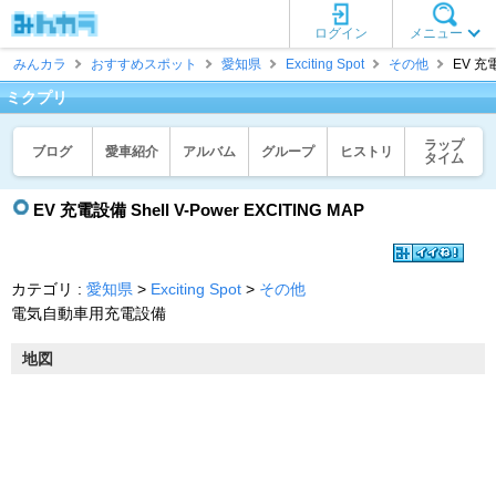
ログイン
メニュー
みんカラ
おすすめスポット
愛知県
Exciting Spot
その他
EV 充
ミクプリ
ラップ
ブログ
愛車紹介
アルバム
グループ
ヒストリ
タイム
EV 充電設備 Shell V-Power EXCITING MAP
カテゴリ :
愛知県
>
Exciting Spot
>
その他
電気自動車用充電設備
地図