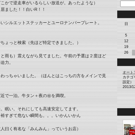
どこかで逆走車がいるらしい放送が。あったような）
居ました！！白いR！！
いいシルエットステッカーとユーロナンバープレート。
日
5
12
でちょっと検索（先ほど特定できました。）
19
26
っと雨も）震えながら見てました。午前の予選は２度ほど
い迫力。
オート
終わっちゃいました。（ほんとはこっちの方をメインで見
カテゴ
設定）
2013/1
駅近で一泊。牛タン＋夜の㊙を満喫。
発。眠い。それにしても高速安定してます。
余裕すぎて危ない瞬間も。。。いかんいかん
友人曰く有名な「みんみん」っていうお店）