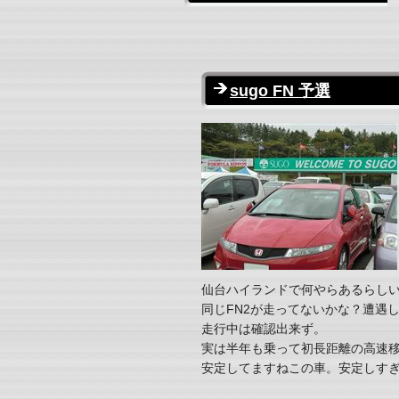
sugo FN 予選
仙台ハイランドで何やらあるらし
同じFN2が走ってないかな？遭遇
走行中は確認出来ず。
実は半年も乗って初長距離の高速
安定してますねこの車。安定しす