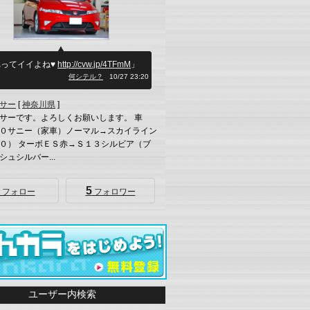
れってイイよね♥
http://cvw.jp/4TFmM
」
何シテル？
10/27 23:20
サー
[
神奈川県
]
サーです。よろしくお願いします。 車
０サニー（家車）ノーマル→スカイライン
０） ターボＥＳ赤→Ｓ１３シルビア（ブ
シュシルバー...
5
フォロー
フォロワー
ユーザー内検索