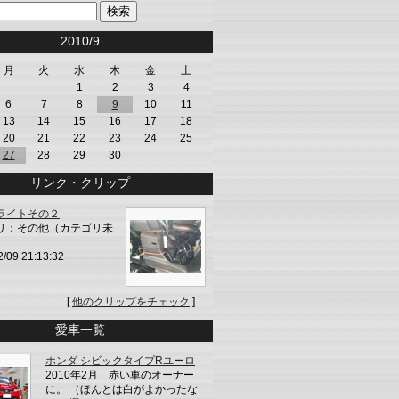
<<
2010/9
>>
月
火
水
木
金
土
1
2
3
4
6
7
8
9
10
11
13
14
15
16
17
18
20
21
22
23
24
25
27
28
29
30
リンク・クリップ
ライトその２
リ：その他（カテゴリ未
2/09 21:13:32
[
他のクリップをチェック
]
愛車一覧
ホンダ シビックタイプRユーロ
2010年2月 赤い車のオーナー
に。 （ほんとは白がよかったな