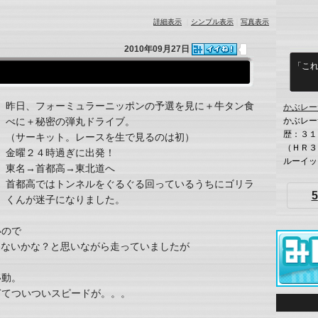
詳細表示
｜
シンプル表示
｜
写真表示
2010年09月27日
「こ
昨日、フォーミュラーニッポンの予選を見に＋牛タン食
かぶレー
かぶレー
べに＋秘密の弾丸ドライブ。
歴：３１
（サーキット。レースを生で見るのは初）
（ＨＲ３
金曜２４時過ぎに出発！
ルーイッ
東名→首都高→東北道へ
首都高ではトンネルをぐるぐる回っているうちにゴリラ
5
くんが迷子になりました。
いので
しないかな？と思いながら走っていましたが
移動。
ぎてついついスピードが。。。