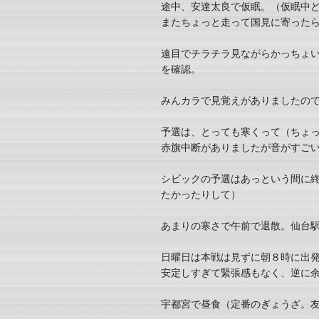
途中、安達太良で仮眠。（仮眠中
またちょっと走って国見に寄ったら
遠目でチラチラ見ながらかっちょ
を確認。
みんカラで見覚えがありましたの
予選は、とっても寒くって（ちょ
赤旗中断がありましたが音がすご
シビックの予選はあっという間に
たかったりして）
あまりの寒さで午前で退散。仙台
日曜日は本戦は見ずに朝８時に出
安定しすぎて緊張感もなく、逆に
宇都宮で昼食（定番のぎょうざ。