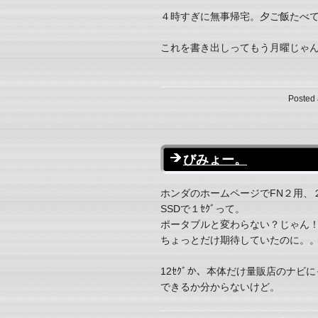
４時すぎに無事帰宅。夕ご飯たべ
これを書き出しってもう月曜じゃ
Posted 
びみょー。
ホンダのホームページでFN２用、２
SSDで１ｾｸﾞって。
ポータブルと変わらない？じゃん
ちょっとだけ期待していたのに。
12ｾｸﾞか、本体だけ量販店のナビ
できるか分からないけど。