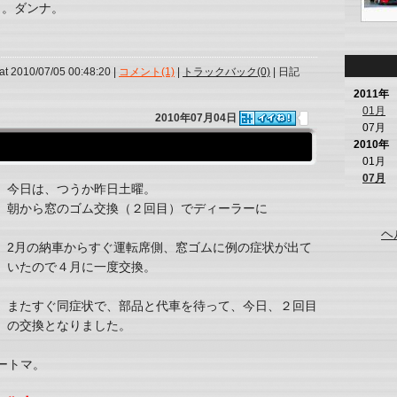
。。ダンナ。
at 2010/07/05 00:48:20 |
コメント(1)
|
トラックバック(0)
| 日記
2011年
01月
2010年07月04日
07月
2010年
01月
07月
今日は、つうか昨日土曜。
朝から窓のゴム交換（２回目）でディーラーに
ヘ
2月の納車からすぐ運転席側、窓ゴムに例の症状が出て
いたので４月に一度交換。
またすぐ同症状で、部品と代車を待って、今日、２回目
の交換となりました。
オートマ。