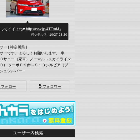
れってイイよね♥
http://cvw.jp/4TFmM
」
何シテル？
10/27 23:20
サー
[
神奈川県
]
サーです。よろしくお願いします。 車
０サニー（家車）ノーマル→スカイライン
０） ターボＥＳ赤→Ｓ１３シルビア（ブ
シュシルバー...
5
フォロー
フォロワー
ユーザー内検索