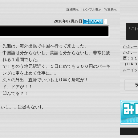
詳細表示
｜
シンプル表示
｜
写真表示
2010年07月29日
「こ
先週は、海外出張で中国へ行って来ました。
かぶレー
かぶレー
中国語は分からないし、英語も分からないし、非常に疲
歴：３１
れる１週間でした。
（ＨＲ３
で！きのう地元駅近く、１日止めても５００円のパーキ
ルーイッ
ングに車を止めて仕事に。。
久々の外出、直帰でいつもより早く帰宅が！
5
ド、ドアが！！
凹んでる？！
ないし。…証拠もないし