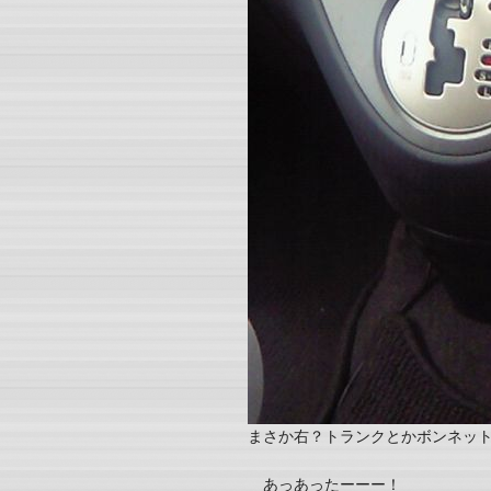
まさか右？トランクとかボンネッ
あっあったーーー！