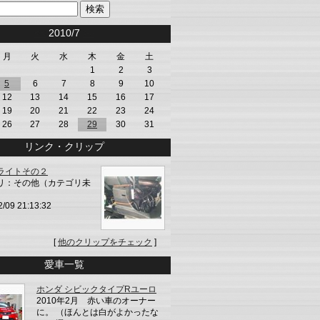
<<
2010/7
>>
月
火
水
木
金
土
1
2
3
5
6
7
8
9
10
12
13
14
15
16
17
19
20
21
22
23
24
26
27
28
29
30
31
リンク・クリップ
ライトその２
リ：その他（カテゴリ未
2/09 21:13:32
[
他のクリップをチェック
]
愛車一覧
ホンダ シビックタイプRユーロ
2010年2月 赤い車のオーナー
に。 （ほんとは白がよかったな