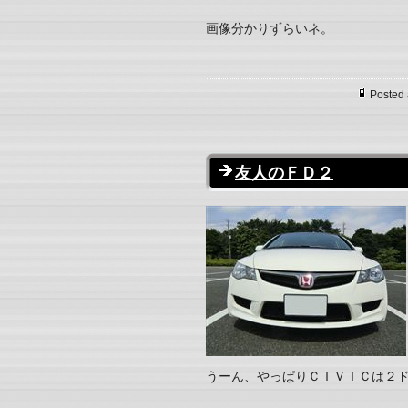
画像分かりずらいネ。
Posted 
友人のＦＤ２
うーん、やっぱりＣＩＶＩＣは２