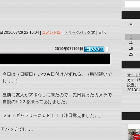
日
at 2010/07/29 22:16:04 |
コメント(1)
|
トラックバック(0)
| 日記
4
11
18
2010年07月05日
25
今日は（日曜日）いつも日付けがずれる。（時間遅いで
オート
カテゴ
しょ。）
設定）
2013/1
昼前に友人がアポなしに来たので、先日買ったカメラで
自慢のFD２を撮ってあげました。
フォトギャラリーにＵＰ！！（昨日覚えました。）
ドアハッチでしょ。