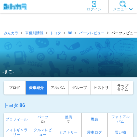
ログイン
メニュー
みんカラ
車種別情報
トヨタ
86
パーツレビュー
パーツレビュー一覧
‐まこ‐
ラップ
ブログ
愛車紹介
アルバム
グループ
ヒストリ
タイム
トヨタ 86
フォトアル
パーツ
整備
プロフィール
燃費
バム
(2)
(9)
フォトギャラ
クルマレビ
ヒストリー
愛車ログ
買い物
リー
ュー