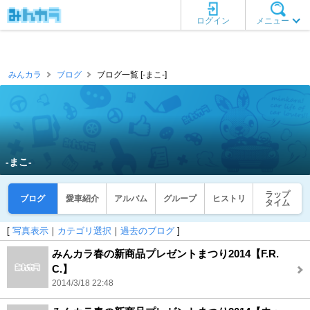
ログイン
メニュー
みんカラ
ブログ
ブログ一覧 [‐まこ‐]
‐まこ‐
ラップ
ブログ
愛車紹介
アルバム
グループ
ヒストリ
タイム
[
写真表示
｜
カテゴリ選択
｜
過去のブログ
]
みんカラ春の新商品プレゼントまつり2014【F.R.
C.】
2014/3/18 22:48