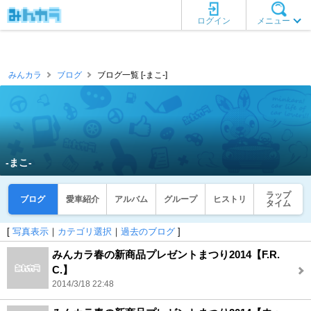
ログイン
メニュー
みんカラ
ブログ
ブログ一覧 [‐まこ‐]
‐まこ‐
ラップ
ブログ
愛車紹介
アルバム
グループ
ヒストリ
タイム
[
写真表示
｜
カテゴリ選択
｜
過去のブログ
]
みんカラ春の新商品プレゼントまつり2014【F.R.
C.】
2014/3/18 22:48