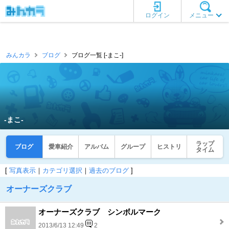
ログイン
メニュー
みんカラ
ブログ
ブログ一覧 [‐まこ‐]
‐まこ‐
ラップ
ブログ
愛車紹介
アルバム
グループ
ヒストリ
タイム
[
写真表示
｜
カテゴリ選択
｜
過去のブログ
]
オーナーズクラブ
オーナーズクラブ シンボルマーク
2013/6/13 12:49
2