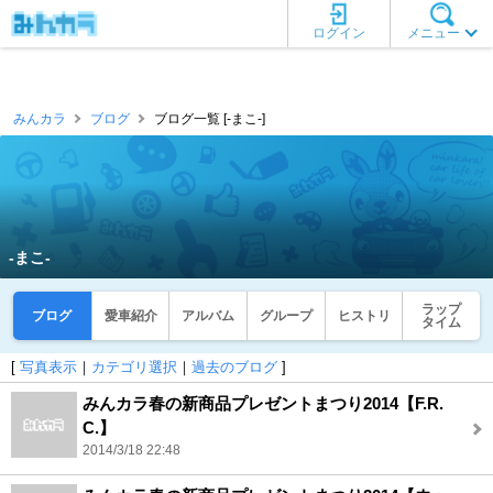
ログイン
メニュー
みんカラ
ブログ
ブログ一覧 [‐まこ‐]
‐まこ‐
ラップ
ブログ
愛車紹介
アルバム
グループ
ヒストリ
タイム
[
写真表示
｜
カテゴリ選択
｜
過去のブログ
]
みんカラ春の新商品プレゼントまつり2014【F.R.
C.】
2014/3/18 22:48