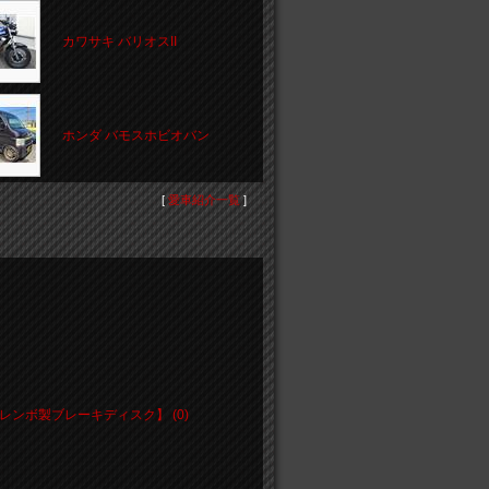
カワサキ バリオスII
ホンダ バモスホビオバン
[
愛車紹介一覧
]
ンボ製ブレーキディスク】 (0)