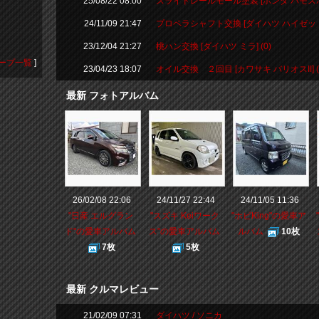
25/08/22 08:00
スライドレールモール塗装 [ホンダ バモスホビ
24/11/09 21:47
プロペラシャフト交換 [ダイハツ ハイゼットト
23/12/04 21:27
桃ハン交換 [ダイハツ ミラ] (0)
ープ一覧
]
23/04/23 18:07
オイル交換 ２回目 [カワサキ バリオスII] (
最新 フォトアルバム
26/02/08 22:06
24/11/27 22:44
24/11/05 11:36
"日産 エルグラン
"スズキ Keiワーク
"ホビKing"の愛車ア
ド"の愛車アルバム
ス"の愛車アルバム
ルバム
10枚
7枚
5枚
最新 クルマレビュー
21/02/09 07:31
ダイハツ / ソニカ