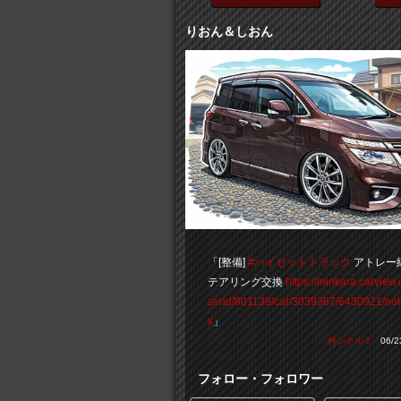
りおん＆しおん
「[整備]
#ハイゼットトラック
アトレー
テアリング交換
https://minkara.carview.
serid/801138/car/3039367/6430921/not
x
」
何シテル？
06/23
フォロー・フォロワー