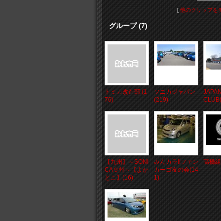
[
他のクリップを
グループ (7)
トミカ改造部 (1
ソニカジャパン
JAPAN
76)
(219)
CLUB(
【九州】～SONI
みんカラ!!ファン
高橋組(
CA９州～【よか
カーゴ友の会(14
とこ】(16)
1)