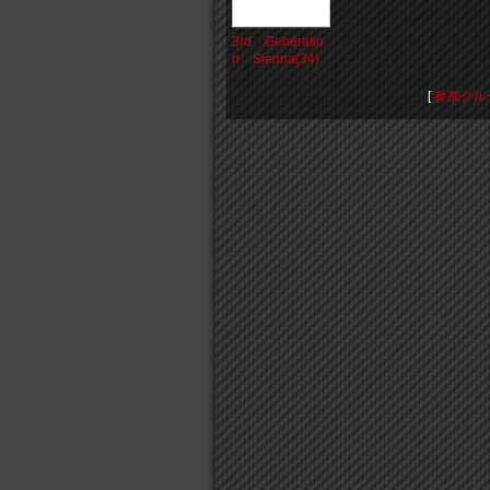
3rd Generatio
n Sienna(34)
[
参加グル