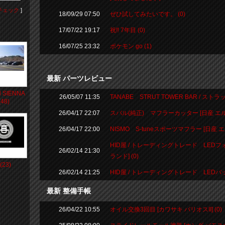
チェック
]
18/09/29 07:50
ぜひ試してみたいです。 (0)
17/07/22 19:17
祝‼️ 7年目 (0)
16/07/25 23:32
ポケモン go (1)
最新 パーツレビュー
 SIENNA
26/05/07 11:35
TANABE STRUT TOWER BAR / スト
48)
26/04/17 22:07
スバル(純正) マフラーカッター [日産 エルグ
26/04/17 22:00
NISMO S-tuneスポーツマフラー [日産 エ
HID屋 / トレーディングトレード LEDフ
26/02/14 21:30
ランド] (0)
23)
26/02/14 21:25
HID屋 / トレーディングトレード LEDバックラ
最新 整備手帳
26/04/22 10:55
オイル交換3回目 [カワサキ バリオスII] (0)