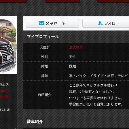
マイプロフィール
現住所
鹿児島県
性別
男性
結婚
既婚
趣味
車・バイク，ドライブ・旅行，テレビ
純正ス
ここ数年で車がグルグル替わり
co.jp/u
現在、5台所有となりました。
自己紹介
e.asp
いつまでも車弄りが終わりません。
学習能力が低いと自覚はあります。
 18:18
愛車紹介