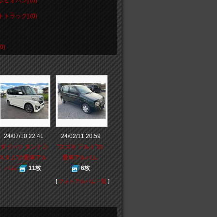
オバン] (0)
ラック] (0)
0)
24/07/10 22:41
24/02/11 20:59
"ダイハツ タントカ
"スズキ アルト"の
スタム"の愛車アル
愛車アルバム
バム
11枚
6枚
[
フォトアルバム一覧
]