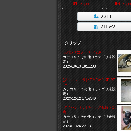
41
66
フォロー
フォロ
クリップ
ラパンタコメーター流用
カテゴリ：その他（カテゴリ未設
定）
2025/10/13 18:11:08
[ダイハツ ミラ] KF-VEからKF-DE
Tへ
カテゴリ：その他（カテゴリ未設
定）
2023/12/12 17:53:49
[ダイハツ ミラ] キーレス登録・設
定
カテゴリ：その他（カテゴリ未設
定）
2023/11/26 22:13:11