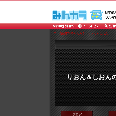
車・自動車SNSみんカラ
>
りおん＆しおん
りおん＆しおん
ブログ