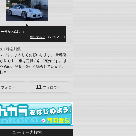
ター弾かねば。」
何シテル？
07/29 23:01
ス
[
神奈川県
]
スです。よろしくお願いします。 天邪鬼
がりです。 車は定員２名で充分です。 ま
を始め、ギターをかき鳴らしています。
車...
11
フォロー
フォロワー
ユーザー内検索