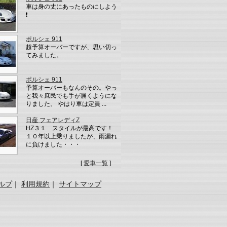
車は身の丈にあったものにしよう
❗️
ポルシェ 911
超予算オーバーですが、思い切っ
てみました。
ポルシェ 911
予算オーバーもなんのその。やっ
と我々庶民でも手が届くようにな
りました。 やはり車は定員 ...
日産 フェアレディZ
HZ３１ スタイルが最高です！
１０年以上乗りましたが、雨漏れ
に負けました・・・
[
愛車一覧
]
ルプ
｜
利用規約
｜
サイトマップ