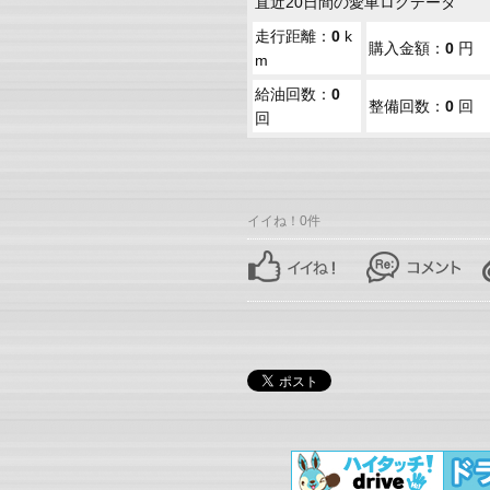
直近20日間の愛車ログデータ
走行距離：
0
k
購入金額：
0
円
m
給油回数：
0
整備回数：
0
回
回
イイね！0件