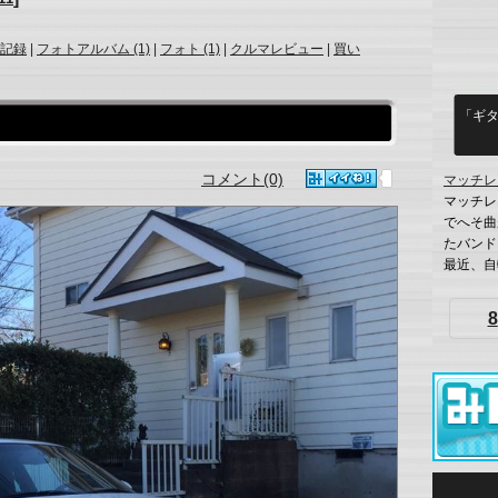
記録
|
フォトアルバム (1)
|
フォト (1)
|
クルマレビュー
|
買い
「ギ
コメント(0)
マッチレ
マッチレ
でへそ曲
たバンド
最近、自転
8