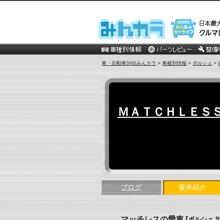
車・自動車SNSみんカラ
>
車種別情報
>
ポルシェ
>
ＭＡＴＣＨＬＥＳＳ
ブログ
愛車紹介
マッチレスの愛車
[
ポルシェ 9