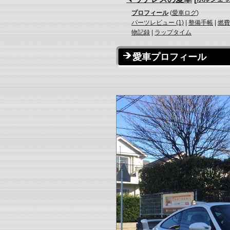
プロフィール
(
愛車ログ
)
パーツレビュー (1)
|
整備手帳
|
燃費
物記録
|
ラップタイム
愛車プロフィール