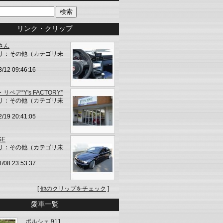
リンク・クリップ
さん
リ：その他（カテゴリ未
3/12 09:46:16
リペア“Y's FACTORY”
リ：その他（カテゴリ未
2/19 20:41:05
SE
リ：その他（カテゴリ未
1/08 23:53:37
[
他のクリップをチェック
]
愛車一覧
ポルシェ 911