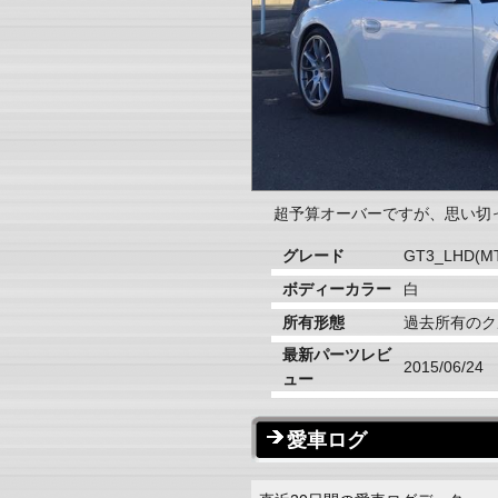
超予算オーバーですが、思い切
グレード
GT3_LHD(MT
ボディーカラー
白
所有形態
過去所有のク
最新パーツレビ
2015/06/24
ュー
愛車ログ