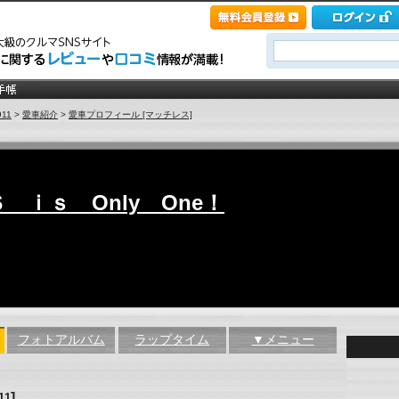
911
>
愛車紹介
>
愛車プロフィール [マッチレス]
 ｉｓ Only One！
フォトアルバム
ラップタイム
▼メニュー
]
11