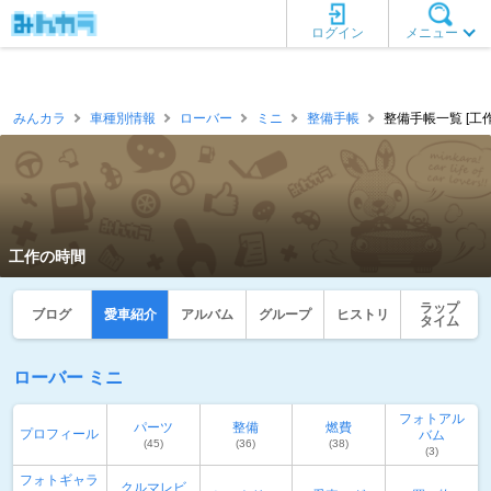
ログイン
メニュー
みんカラ
車種別情報
ローバー
ミニ
整備手帳
整備手帳一覧 [工
工作の時間
ラップ
ブログ
愛車紹介
アルバム
グループ
ヒストリ
タイム
ローバー ミニ
フォトアル
パーツ
整備
燃費
プロフィール
バム
(45)
(36)
(38)
(3)
フォトギャラ
クルマレビ