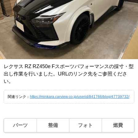
レクサス RZ RZ450e Fスポーツパフォーマンスの採寸・型
出し作業を行いました。URLのリンク先をご参照くださ
い。
関連リンク：
https://minkara.carview.co.jp/userid/841766/blog/47739732/
パーツ
整備
フォト
燃費