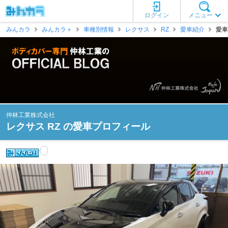
ログイン
メニュー
みんカラ
みんカラ＋
車種別情報
レクサス
RZ
愛車紹介
愛車
仲林工業株式会社
レクサス RZ の愛車プロフィール