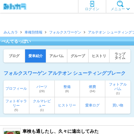
ログイン
メニュー
みんカラ
車種別情報
フォルクスワーゲン
アルテオン シューティング
ぺんてるっぽい
ラップ
ブログ
愛車紹介
アルバム
グループ
ヒストリ
タイム
フォルクスワーゲン アルテオン シューティングブレーク
フォトアル
パーツ
整備
燃費
プロフィール
バム
(29)
(9)
(34)
(1)
フォトギャラ
クルマレビ
ヒストリー
愛車ログ
買い物
リー
ュー
(5)
(1)
車検も通したし、久々に遠出してみた