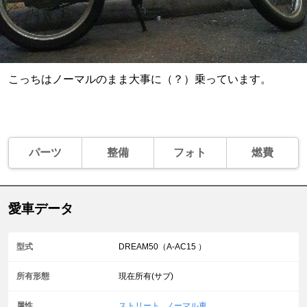
こっちはノーマルのまま大事に（？）乗っています。
パーツ
整備
フォト
燃費
愛車データ
型式
DREAM50（A-AC15 ）
所有形態
現在所有(サブ)
属性
ストリート
,
ノーマル車