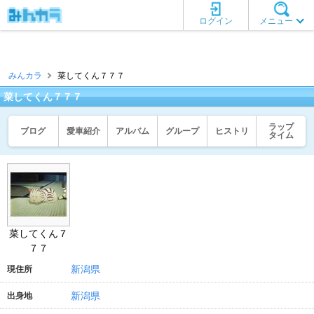
ログイン
メニュー
みんカラ
菜してくん７７７
菜してくん７７７
ラップ
ブログ
愛車紹介
アルバム
グループ
ヒストリ
タイム
菜してくん７
７７
新潟県
現住所
新潟県
出身地