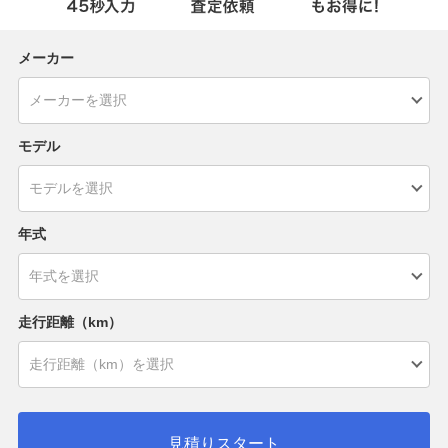
メーカー
モデル
年式
走行距離（km）
見積りスタート