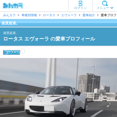
ログイン
メニュー
みんカラ
車種別情報
ロータス
エヴォーラ
愛車紹介
愛車プロフィ
速度超過。
速度超過。
ロータス エヴォーラ の愛車プロフィール