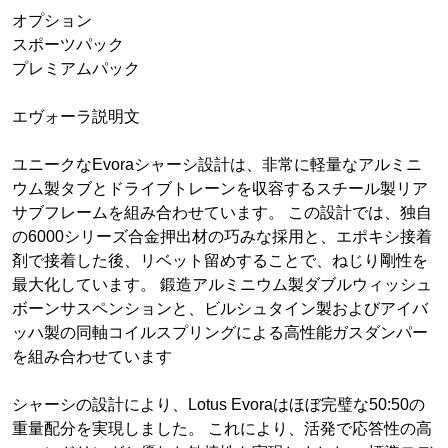
オプション
スポーツパック
プレミアムパック
エヴォーラ説明文
ユニークなEvoraシャーシ設計は、非常に軽量なアルミニ
ウム製タブとドライブトレーンを収容するスチール製リア
サブフレームを組み合わせています。 この設計では、独自
の6000シリーズ合金押出材の巧みな採用と、エポキシ接着
剤で接着した後、リベット留めすることで、ねじり剛性を
最大化しています。 鍛造アルミニウム製ダブルウィッシュ
ボーンサスペンションと、ビルシュタイン製およびアイバ
ッハ製の同軸コイルスプリングによる高性能ガスダンパー
を組み合わせています
シャーシの設計により、Lotus Evoraはほぼ完璧な50:50の
重量配分を実現しました。 これにより、活発で応答性の高