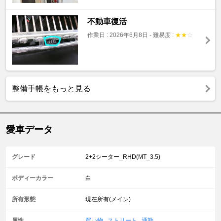
不動車復活
作業日 : 2026年6月8日
-
難易度 :
★
★
☆
整備手帳をもっと見る
愛車データ
グレード
2+2シーター_RHD(MT_3.5)
ボディーカラー
白
所有形態
現在所有(メイン)
属性
買い物
,
ストリート
,
通勤