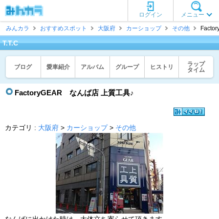
ログイン
メニュー
みんカラ
おすすめスポット
大阪府
カーショップ
その他
Facto
T.T.C
ラップ
ブログ
愛車紹介
アルバム
グループ
ヒストリ
タイム
FactoryGEAR なんば店 上質工具♪
カテゴリ :
大阪府
>
カーショップ
>
その他