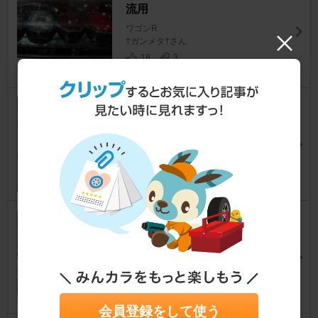
流用
ワゴンR
†ガンメタ†さん
18
3
ハイマウントインナーブラック
化
ワゴンR
しょ～た。。さん
3
0
フロントナンバーナット交換&
アイラインリメイク
ワゴンR
NEW・BLACK.Rさん
14
0
会員登録をして使う