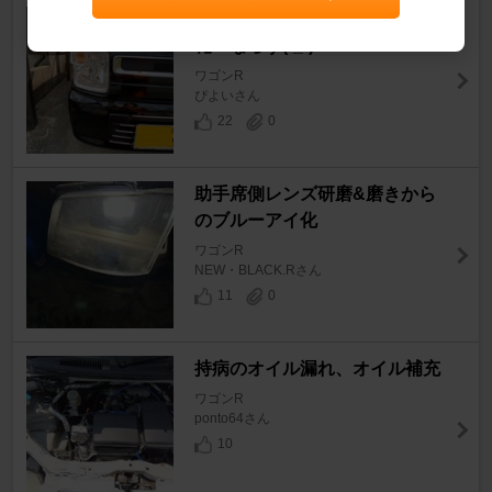
フロントウインカーステルス
化…ならず(-_-)
ワゴンR
ぴよいさん
22
0
助手席側レンズ研磨&磨きから
のブルーアイ化
ワゴンR
NEW・BLACK.Rさん
11
0
持病のオイル漏れ、オイル補充
ワゴンR
ponto64さん
10