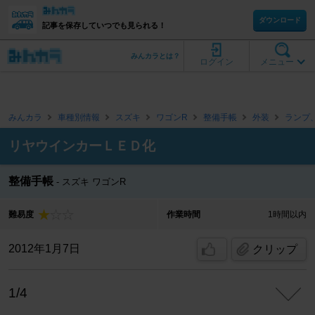
ダウンロード
記事を保存していつでも見られる！
みんカラとは？
ログイン
メニュー
みんカラ
車種別情報
スズキ
ワゴンR
整備手帳
外装
ランプ
リヤウインカーＬＥＤ化
整備手帳
スズキ ワゴンR
難易度
作業時間
1時間以内
2012年1月7日
クリップ
1/4