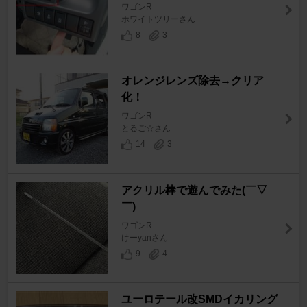
ワゴンR
ホワイトツリーさん
8
3
オレンジレンズ除去→クリア
化！
ワゴンR
とるご☆さん
14
3
アクリル棒で遊んでみた(￣▽
￣)
ワゴンR
けーyanさん
9
4
ユーロテール改SMDイカリング