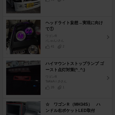
ヘッドライト妄想→実現に向け
て①
ワゴンR
♪しゅん♪さん
41
2
ハイマウントストップランプ ゴ
ースト点灯対策(^_^;)
ワゴンR
TaKeA☆彡さん
26
1
☆ ワゴンＲ（MH34S） ハ
ンドル右ポケットLED取付