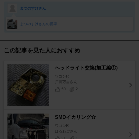
まつのすけさん
まつのすけさんの愛車
この記事を見た人におすすめ
ヘッドライト交換(加工編①)
ワゴンR
戸川万吉さん
50
2
SMDイカリング☆
ワゴンR
はるわごさん
31
1