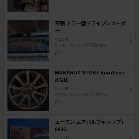
不明 ミラー型ドライブレコーダ
ー
ワゴンR
のっち。＠シフト制不定休さん
4
MANARAY SPORT EuroSpee
d G10
ワゴンR
のっち。＠シフト制不定休さん
3
エーモン エアバルブキャップ /
8826
ワゴンR