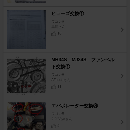
ヒューズ交換①
ワゴンR
黒龍さん
10
MH34S MJ34S ファンベル
ト交換①
ワゴンR
AZaochさん
11
エバポレーター交換③
ワゴンR
?!?!?Ayaさん
5