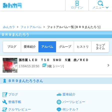
ログイン
メニュー
みんカラ
フォトアルバム
フォトアルバム一覧 [ＢＲ９まんたろう]
ＢＲ９まんたろう
ラップ
ブログ
愛車紹介
アルバム
グループ
ヒストリ
タイム
孫市屋 ＬＥＤ Ｔ１０ ＳＭＤ ５連 赤／ＲＥＤ
17/04/15 20:50
3枚
[パーツ]
ＢＲ９まんたろうさん
ブログ
愛車紹介
整備手帳
パーツレビュー
クルマレビュー
何シテル？