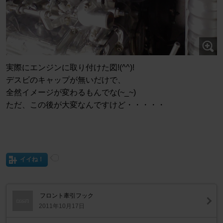
実際にエンジンに取り付けた図!(^^)!
デスビのキャップが無いだけで、
全然イメージが変わるもんでな(~_~)
ただ、この後が大変なんですけど・・・・・
イイね！
フロント牽引フック
2011年10月17日