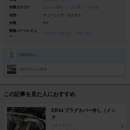
作業カテゴリ
エンジン廻り
点火系
その他
目的
チューニング・カスタム
作業
DIY
関連パーツレビュ
ワンオフ クラセン、アダプター
ー
ﾊｺBONさん
ﾊｺBONさんの愛車
この記事を見た人におすすめ
ER34 プラグカバー外し（メン
テ
スカイライン