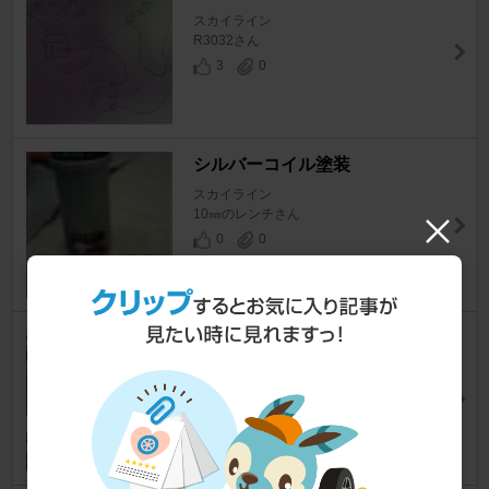
スカイライン
R3032さん
3
0
シルバーコイル塗装
スカイライン
10㎜のレンチさん
0
0
ダイレクトイグニッションハー
ネス交換
スカイライン
ガレージMさん
18
0