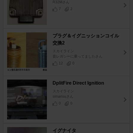
R32Mさん
7
2
プラグ＆イグニッションコイル
交換2
スカイライン
昔レガシーに乗ってましたさん
12
0
DplitFire Direct Ignition
スカイライン
simarisuさん
0
0
イグナイタ