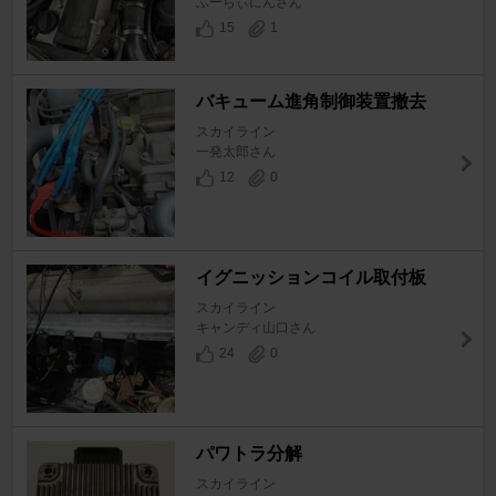
ふーらぃにんさん
15
1
バキューム進角制御装置撤去
スカイライン
一発太郎さん
12
0
イグニッションコイル取付板
スカイライン
キャンディ山口さん
24
0
パワトラ分解
スカイライン