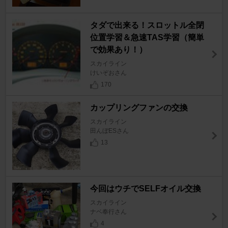
タダで出来る！スロットル全閉
位置学習＆急速TAS学習（簡単
で効果あり！）
スカイライン
けいぞおさん
170
カップリングファンの交換
スカイライン
田んぼESさん
13
今回はウチでSELFオイル交換
スカイライン
ナベ奉行さん
4