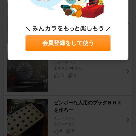
ついで作業W
スカイライン
※/ AKIRA ※/さん
1
1
会員登録をして使う
エンジン失火
スカイライン
まささん@Rさん
15
0
ビンボーな人用のプラグＢＯＸ
を作ろー
スカイライン
さろべーさん
6
0