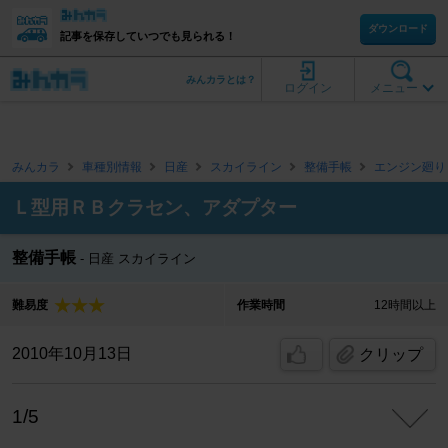
ダウンロード
記事を保存していつでも見られる！
みんカラとは？
ログイン
メニュー
みんカラ
車種別情報
日産
スカイライン
整備手帳
エンジン廻り
Ｌ型用ＲＢクラセン、アダプター
整備手帳
日産 スカイライン
難易度
作業時間
12時間以上
2010年10月13日
クリップ
1/5