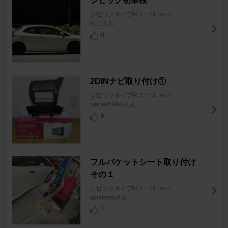
シビック初車検
シビックタイプRユーロ
[FN2]
KE1さん
8
2DINナビ取り付け①
シビックタイプRユーロ
[FN2]
tsune＠VAGさん
6
フルバケットシート取り付け
その１
シビックタイプRユーロ
[FN2]
taketamaさん
7