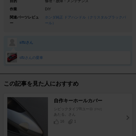
目的
修理・故障・メンテナンス
作業
DIY
関連パーツレビュ
ホンダ純正 ドアハンドル（クリスタルブラックパ
ー
ール）
sffzさん
sffzさんの愛車
この記事を見た人におすすめ
自作キーホールカバー
シビックタイプRユーロ
[FN2]
あたる。さん
16
1