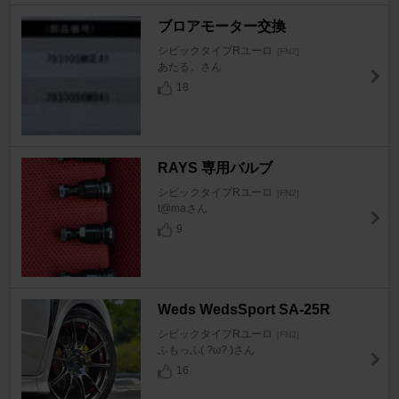
ブロアモーター交換
シビックタイプRユーロ
[FN2]
あたる。さん
18
RAYS 専用バルブ
シビックタイプRユーロ
[FN2]
t@maさん
9
Weds WedsSport SA-25R
シビックタイプRユーロ
[FN2]
ふもっふ( ?ω? )さん
16