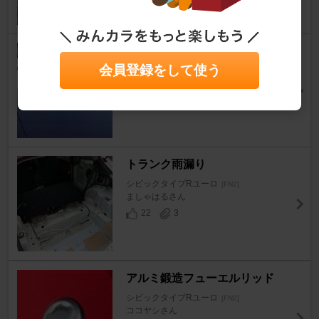
22
0
ドアアウターハンドル交換
会員登録をして使う
シビックタイプRユーロ
[FN2]
区間快速つくば行さん
9
3
トランク雨漏り
シビックタイプRユーロ
[FN2]
ましゃはるさん
22
3
アルミ鍛造フューエルリッド
シビックタイプRユーロ
[FN2]
ココヤシさん