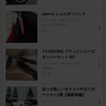
sparco ショルダーパッド
シビックタイプRユーロ
[FN2]
ふもっふ( ?ω? )さん
7
J'S RACING ブラックシリーズ
ダンパーキット RS
シビックタイプRユーロ
[FN2]
@dryさん
29
走りが楽しいオススメ中古スポ
ーツカー3選【国産車編】
カーライフ