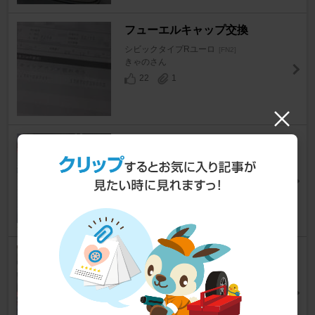
フューエルキャップ交換
シビックタイプRユーロ
[FN2]
きゃのさん
22
1
リアゲートダンパー交換
シビックタイプRユーロ
[FN2]
コボりんさん
12
2
リアハッチゲートダンパー及び
ヒンジ部に潤滑剤注油
シビックタイプRユーロ
[FN2]
@dryさん