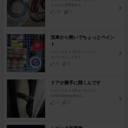
じゅんた@黄色さん
10
1
洗車から勢いでちょっとペイン
ト
シビックタイプRユーロ
[FN2]
カブトロニックさん
5
0
ドアが勝手に開くんです
シビックタイプRユーロ
[FN2]
Iceblockpenguinさん
3
3