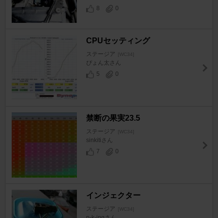
8
0
CPUセッティング
ステージア
[WC34]
ぴょん太さん
5
0
禁断の果実23.5
ステージア
[WC34]
sinkitiさん
7
0
インジェクター
ステージア
[WC34]
p-k-ingさん