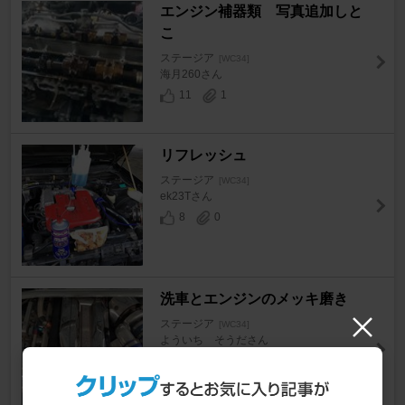
エンジン補器類 写真追加しと
こ
ステージア
[WC34]
海月260さん
11
1
リフレッシュ
ステージア
[WC34]
ek23Tさん
8
0
洗車とエンジンのメッキ磨き
ステージア
[WC34]
よういち そうださん
14
0