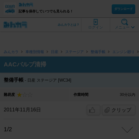
ダウンロード
記事を保存していつでも見られる！
みんカラとは？
ログイン
メニュー
みんカラ
車種別情報
日産
ステージア
整備手帳
エンジン廻り
AACバルブ清掃
整備手帳
日産 ステージア [WC34]
難易度
作業時間
30分以内
2011年11月16日
クリップ
1/2