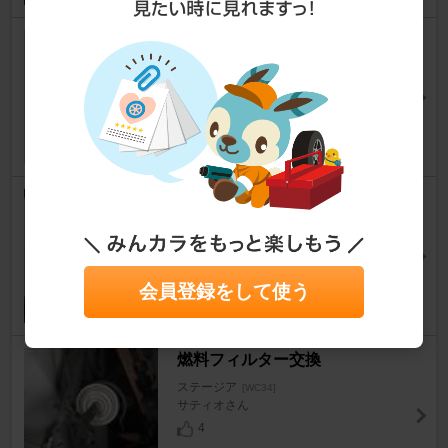
燃料ポンプ交換
ステージア
[WC34]
Mars34さん
1
燃料ポンプ交換。①
ステージア
[WC34]
フジ。さん
2
会員登録をして使う
燃料フィルター交換
ステージア
[WC34]
サティオさん
4