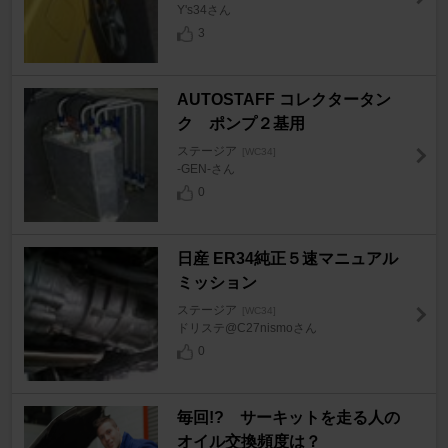
Y's34さん
3
AUTOSTAFF コレクタータン
ク ポンプ２基用
ステージア
[WC34]
-GEN-さん
0
日産 ER34純正５速マニュアル
ミッション
ステージア
[WC34]
ドリステ@C27nismoさん
0
毎回!? サーキットを走る人の
オイル交換頻度は？