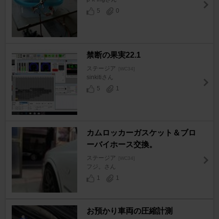
5
0
禁断の果実22.1
ステージア
[WC34]
sinkitiさん
5
1
カムロッカーガスケット＆ブロ
ーバイホース交換。
ステージア
[WC34]
フジ。さん
1
1
お預かり車両の圧縮計測