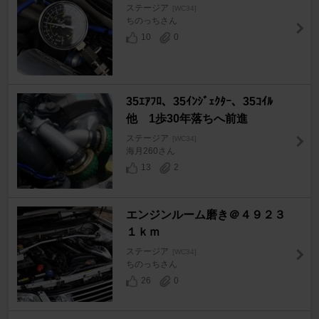
ステージア
[WC34]
ちのっちさん
10
0
35ｴｱﾌﾛ、35ｲﾝｼﾞｪｸﾀｰ、35ｺｲﾙ
他 1歩30年落ちへ前進
ステージア
[WC34]
海月260さん
13
2
エンジンルーム磨き＠４９２３
１ｋｍ
ステージア
[WC34]
ちのっちさん
26
0