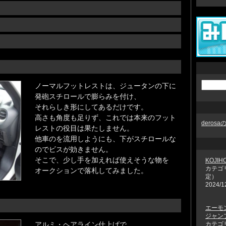
ノーマルフットレストは、ジュータンの下に
発砲スチロールで膨らみを付け、
それらしき形にしてあるだけです。
高さも角度も足りず、これでは本来のフット
deros
レストの役目は果たしません。
他車のを流用しようにも、下がスチロールな
のでビスが効きません。
そこで、少し手を加えれば使えそうな物を
KOJI
カテゴ
オークションで落札してみました。
定）
2024/1
エーモン
ジャン
アルミ・ヘアライン仕上げで、
カテゴ