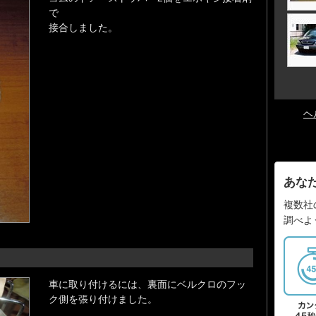
で
接合しました。
ヘ
あな
複数社
調べよ
車に取り付けるには、裏面にベルクロのフッ
ク側を張り付けました。