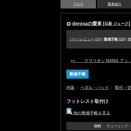
ブログ
愛車紹介
derosaの愛車
[
]
日産 ジューク
パーツレビュー (10)
|
整備手帳 (12)
|
燃
<< クラリオン NX501 アッ ..
整備手帳
内装
ペダル・パッド
取付・
フットレスト取付け
他の整備手帳を見る
目的
チューニング