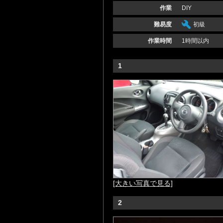
作業
DIY
難易度
初級
作業時間
1時間以内
1
[大きい写真で見る]
2