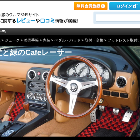
産
>
ジューク
>
整備手帳
>
内装
>
ペダル・パッド
>
取付・交換
>
フットレスト取付け [d
と緑のCafeレーサー