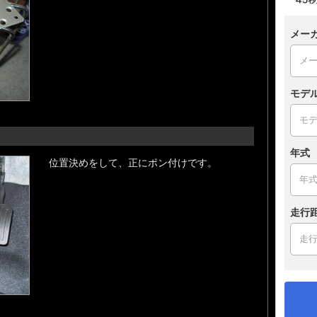
メー
モデ
年式
位置決めをして、正にポン付けです。
走行