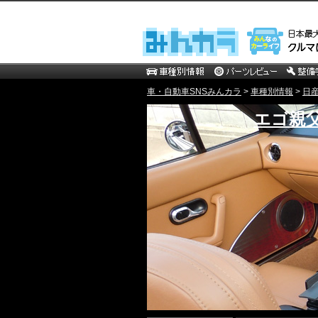
車・自動車SNSみんカラ
>
車種別情報
>
日
エゴ親父