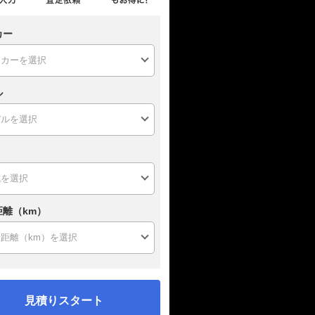
カー
ル
距離（km）
見積りスタート