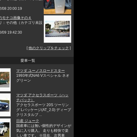
2/08 20:00:19
のモナコ画像その４
リ：その他（カテゴリ未設
0/09 19:42:30
[
他のクリップをチェック
]
愛車一覧
マツダ ユーノスロードスター
1993年式NA6 Vスペシャル ネオ
グリーン
マツダ アクセラスポーツ（ハッ
チバック）
アクセラスポーツ 20S ツーリン
グ Lパッケージ(AT_2.0) ディープ
クリスタルブ ...
日産 ジューク
国産車には無い個性的デザインが
気に入り購入。 走りも軽快で楽
しい車です。 ※現在、次男車