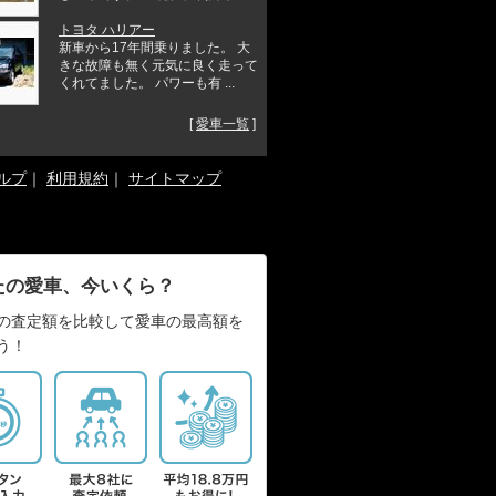
トヨタ ハリアー
新車から17年間乗りました。 大
きな故障も無く元気に良く走って
くれてました。 パワーも有 ...
[
愛車一覧
]
ルプ
｜
利用規約
｜
サイトマップ
たの愛車、今いくら？
の査定額を比較して愛車の最高額を
う！