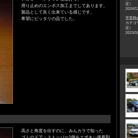
定）
滑り止めのエンボス加工までしてあります。
2024/1
製品として良く出来ている感じです。
平常時
希望にピッタリの品でした。
カテゴ
定）
2023/1
高さと角度を出すのに、みんカラで知った
ゴムのドア・ストッパー2個をエポキシ接着剤