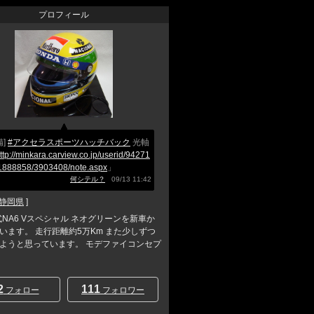
プロフィール
備]
#アクセラスポーツハッチバック
光軸
ttp://minkara.carview.co.jp/userid/94271
/1888858/3903408/note.aspx
」
何シテル？
09/13 11:42
静岡県
]
年式NA6 Vスペシャル ネオグリーンを新車か
います。 走行距離約5万Km また少しずつ
ようと思っています。 モデファイコンセプ
2
111
フォロー
フォロワー