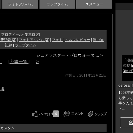
フォトアルバム
ラップタイム
▼メニュー
プロフィール
(
愛車ログ
)
費記録 (3)
|
フォトアルバム (3)
|
フォト
|
クルマレビュー
|
買い物
記録
|
ラップタイム
シュアラスター・ゼロウォータ ... >
「[整
.
| 記事一覧 |
>
調整
h
3/car
作業日：2011年11月21日
derosa
[
交換
1993
ら乗って
手を入れ
ト...
0
9
・カスタム