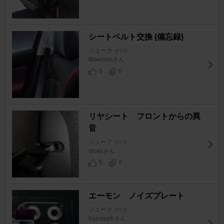
シートベルト交換 (備忘録)
ジューク
[F15]
Bowmanさん
6
0
リヤシート フロントからの異
音
ジューク
[F15]
vinesさん
5
0
エーモン ノイズプレート
ジューク
[F15]
bozolephさん