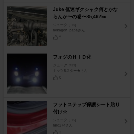
Juke 低速ギクシャク何とかな
らんか〜の巻〜35,462㎞
ジューク
[F15]
hokagon_papaさん
5
フォグのＨＩＤ化
ジューク
[F15]
ナッツ&スター★さん
0
フットステップ保護シート貼り
付け☆
ジューク
[F15]
hiro274さん
3