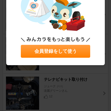
飯窪春菜マイクロファイバータ
オル
ジューク
[F15]
水穂はるなさん
5
0
シート交換
ジューク
[F15]
会員登録をして使う
T's factoryさん
9
0
テレナビキット取り付け
ジューク
[F15]
淡麗グリーンさん
12