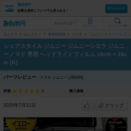
ダウンロード
記事を保存していつでも見られる！
みんカラとは？
ログイン
メニュー
みんカラ
みんカラ＋
車種別情報
スズキ
ジムニー
パーツレビュ
シェアスタイル ジムニー ジムニーシエラ ジムニ
ーノマド 専用 ヘッドライトフィルム 18cm × 18c
m [K]
パーツレビュー
スズキ ジムニー [JB64W]
5
評価
購入価格
-
2025年7月11日
クリップ