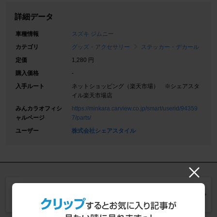
詳細データ
車種情報
スズキ ジムニー
カテゴリ
グッズ・アクセサリー
ステッカー・デカール
定価
1,280 円
購入価格
-
入手ルート
ネットショッピング（楽天市場） ※シェアスタ
イル楽天市場店
みんカラオフィシ
https://minkara.carview.co.jp/smart/userid/94359
ャルページ
7/parts/
ユーザー
株式会社シェアスタイル
同じカテゴリー (
ステッカー・デカール
) の一覧を見
る